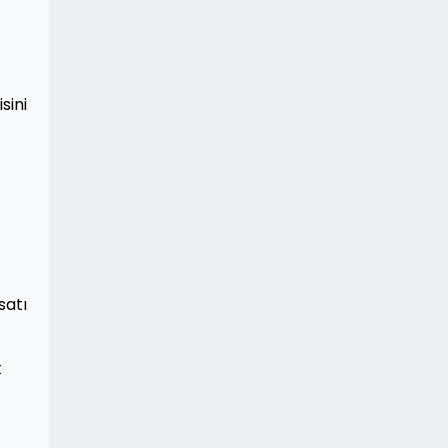
sini
satı
t