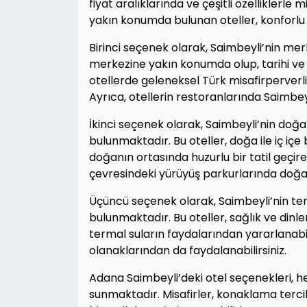
fiyat aralıklarında ve çeşitli özelliklerle 
yakın konumda bulunan oteller, konforlu
Birinci seçenek olarak, Saimbeyli’nin mer
merkezine yakın konumda olup, tarihi ve t
otellerde geleneksel Türk misafirperverliğ
Ayrıca, otellerin restoranlarında Saimbeyli
İkinci seçenek olarak, Saimbeyli’nin doğ
bulunmaktadır. Bu oteller, doğa ile iç iç
doğanın ortasında huzurlu bir tatil geçirebi
çevresindeki yürüyüş parkurlarında doğa y
Üçüncü seçenek olarak, Saimbeyli’nin t
bulunmaktadır. Bu oteller, sağlık ve din
termal suların faydalarından yararlanabili
olanaklarından da faydalanabilirsiniz.
Adana Saimbeyli’deki otel seçenekleri, he
sunmaktadır. Misafirler, konaklama tercih