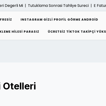
egerli Mi |
Tutuklama Sonrasi Tahliye Sureci |
E Fatura Ar
IFRESIZ
INSTAGRAM GIZLI PROFIL GÖRME ANDROID
KLEME HILESI PARASIZ
ÜCRETSIZ TIKTOK TAKIPÇI YÜK
Otelleri