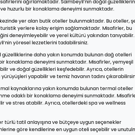
misafirlerini ağırlamaktadır. Saimbeyli’nin doğal güzellikleri
 ve huzurlu bir konaklama deneyimi sunmaktadır.
kezinde yer alan butik oteller bulunmaktadır. Bu oteller, ş
uristik yerlere kolay erişim sağlamaktadır. Misafirler, bu
ini deneyimleyebilir ve yerel kültürü yakından tanıyabilir.
’nin yöresel lezzetlerini tadabilirsiniz.
al güzelliklerine daha yakın konumda bulunan dağ otelleri
e bir konaklama deneyimi sunmaktadır. Misafirler, yemyeşil
lir ve doğal güzellikleri keşfedebilir. Ayrıca, otellerin
ürüyüşleri yapabilir ve temiz havanın tadını çıkarabilirsin
ermal kaynaklarına yakın konumda bulunan termal oteller
lenme odaklı bir konaklama deneyimi sunmaktadır. Misafirle
r ve stres atabilir. Ayrıca, otellerdeki spa ve wellness
r türlü tatil anlayışına ve bütçeye uygun seçenekler
lerine göre kendilerine en uygun oteli seçebilir ve unutu