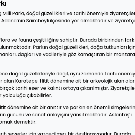
kı
li Parkı, doğal güzellikleri ve tarihi önemiyle ziyaretçiler
Adana’nın Saimbeyli ilçesinde yer almaktadır ve ziyaretçi
lora ve fauna çeşitliliğine sahiptir. Burada birbirinden farkl
lunmaktadır. Parkın doğal güzellikleri, doğa tutkunları içi
anları, dağları ve vadileriyle göz kamaştıran bir manzar
ce doğal güzellikleriyle değil, aynı zamanda tarihi önemiy
r alan Karatepe, Hitit dönemine ait bir arkeolojik alan ola
irçok tarihi eser ve kalıntı ortaya çıkarılmıştır. Ziyaretçile
ir yolculuğa çıkabilirler.
 Hitit dönemine ait bir anıttır ve parkın en önemli simgeler
tlerin gücünü ve sanat anlayışını yansıtmaktadır. Aslantaş’ı
yapmak demektir.
rih severler için vazgeçilmez bir destinasyondur. Burada