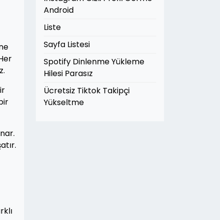
Android
Liste
Sayfa Listesi
ine
 Her
Spotify Dinlenme Yükleme
z.
Hilesi Parasız
ir
Ücretsiz Tiktok Takipçi
bir
Yükseltme
nar.
atır.
rklı