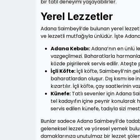
bir tatil deneyimi yaşayabilirler.
Yerel Lezzetler
Adana Saimbeyli’de bulunan yerel lezzetl
ve lezzetli mutfağıyla ünlüdür. İşte Adana
Adana Kebabı:
Adana’nın en ünlü le
vazgeçilmezi. Baharatlarla harmanlan
közde pişirilerek servis edilir. Ateşte
İçli Köfte:
İçli köfte, Saimbeyli’nin ge
baharatlardan oluşur. Dış kısmı ise 
kızartılır. İçli köfte, çay saatlerinin 
Künefe:
Tatlı sevenler için Adana S
tel kadayıfın içine peynir konularak h
servis edilen künefe, tadıyla sizi mes
Bunlar sadece Adana Saimbeyli’de tadabil
geleneksel lezzet ve yöresel yemek bulun
damaklarınıza unutulmaz bir lezzet şöleni 