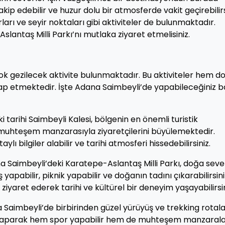
 takip edebilir ve huzur dolu bir atmosferde vakit geçirebilirs
rları ve seyir noktaları gibi aktiviteler de bulunmaktadır.
lantaş Milli Parkı’nı mutlaka ziyaret etmelisiniz.
ok gezilecek aktivite bulunmaktadır. Bu aktiviteler hem d
ap etmektedir. İşte Adana Saimbeyli’de yapabileceğiniz b
tarihi Saimbeyli Kalesi, bölgenin en önemli turistik
ve muhteşem manzarasıyla ziyaretçilerini büyülemektedir.
ı bilgiler alabilir ve tarihi atmosferi hissedebilirsiniz.
 Saimbeyli’deki Karatepe-Aslantaş Milli Parkı, doğa seve
ş yapabilir, piknik yapabilir ve doğanın tadını çıkarabilirsini
ziyaret ederek tarihi ve kültürel bir deneyim yaşayabilirsin
Saimbeyli’de birbirinden güzel yürüyüş ve trekking rotala
 yaparak hem spor yapabilir hem de muhteşem manzaral