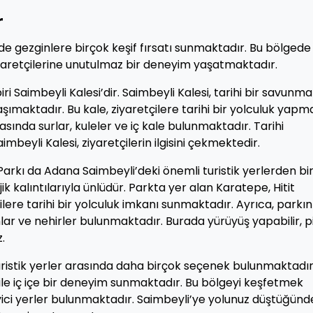
r
’de gezginlere birçok keşif fırsatı sunmaktadır. Bu bölgede
 ziyaretçilerine unutulmaz bir deneyim yaşatmaktadır.
ri Saimbeyli Kalesi’dir. Saimbeyli Kalesi, tarihi bir savunma
şımaktadır. Bu kale, ziyaretçilere tarihi bir yolculuk yapm
asında surlar, kuleler ve iç kale bulunmaktadır. Tarihi
yli Kalesi, ziyaretçilerin ilgisini çekmektedir.
arkı da Adana Saimbeyli’deki önemli turistik yerlerden biri
jik kalıntılarıyla ünlüdür. Parkta yer alan Karatepe, Hitit
ilere tarihi bir yolculuk imkanı sunmaktadır. Ayrıca, parkın
lar ve nehirler bulunmaktadır. Burada yürüyüş yapabilir, p
.
uristik yerler arasında daha birçok seçenek bulunmaktadır
a ile iç içe bir deneyim sunmaktadır. Bu bölgeyi keşfetmek
leyici yerler bulunmaktadır. Saimbeyli’ye yolunuz düştüğünd