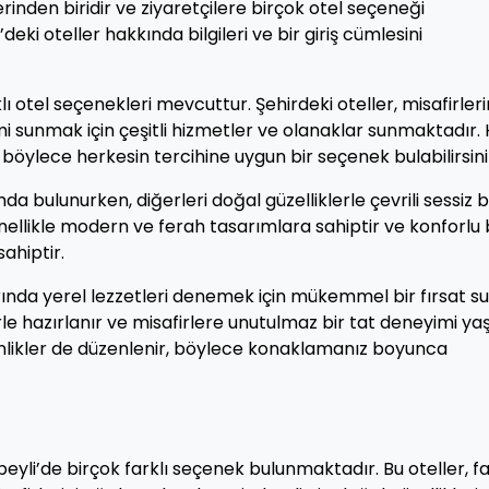
rinden biridir ve ziyaretçilere birçok otel seçeneği
ki oteller hakkında bilgileri ve bir giriş cümlesini
 otel seçenekleri mevcuttur. Şehirdeki oteller, misafirler
 sunmak için çeşitli hizmetler ve olanaklar sunmaktadır.
ylece herkesin tercihine uygun bir seçenek bulabilirsini
a bulunurken, diğerleri doğal güzelliklerle çevrili sessiz b
ellikle modern ve ferah tasarımlara sahiptir ve konforlu 
ahiptir.
rında yerel lezzetleri denemek için mükemmel bir fırsat su
e hazırlanır ve misafirlere unutulmaz bir tat deneyimi yaş
tkinlikler de düzenlenir, böylece konaklamanız boyunca
li’de birçok farklı seçenek bulunmaktadır. Bu oteller, fa