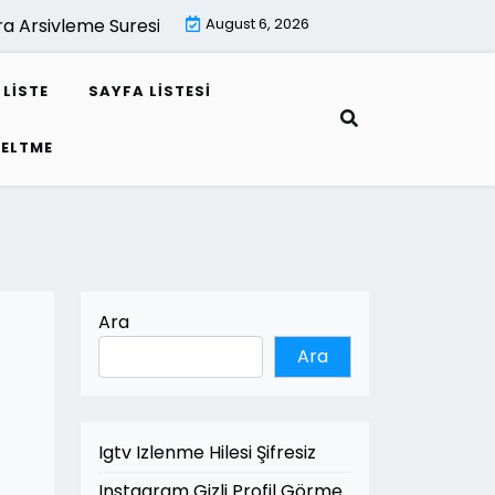
sivleme Suresi Kac Yildir |
August 6, 2026
Mimari Render İle Leed Projele
LISTE
SAYFA LISTESI
SELTME
Ara
Ara
Igtv Izlenme Hilesi Şifresiz
Instagram Gizli Profil Görme