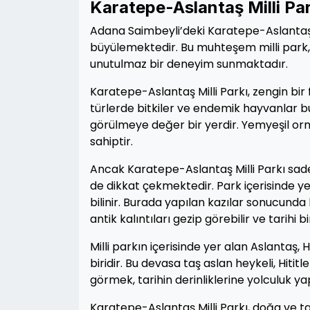
Karatepe-Aslantaş Milli Par
Adana Saimbeyli’deki Karatepe-Aslantaş Mil
büyülemektedir. Bu muhteşem milli park, 
unutulmaz bir deneyim sunmaktadır.
Karatepe-Aslantaş Milli Parkı, zengin bir f
türlerde bitkiler ve endemik hayvanlar bu
görülmeye değer bir yerdir. Yemyeşil orm
sahiptir.
Ancak Karatepe-Aslantaş Milli Parkı sade
de dikkat çekmektedir. Park içerisinde ye
bilinir. Burada yapılan kazılar sonucunda b
antik kalıntıları gezip görebilir ve tarihi b
Milli parkın içerisinde yer alan Aslantaş,
biridir. Bu devasa taş aslan heykeli, Hiti
görmek, tarihin derinliklerine yolculuk 
Karatepe-Aslantaş Milli Parkı, doğa ve ta