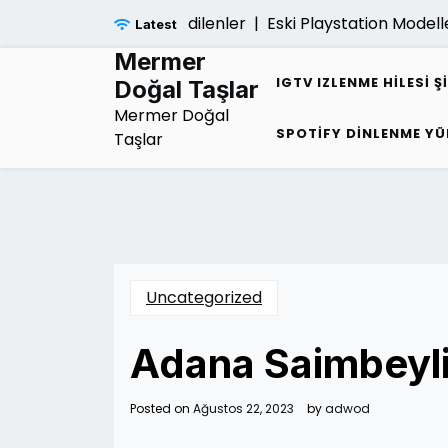
Skip
gi Hakkinda Merak Edilenler |
Eski Playstation Modelleri D
Latest
to
content
Mermer
IGTV IZLENME HILESI Ş
Doğal Taşlar
Mermer Doğal
SPOTIFY DINLENME YÜ
Taşlar
Uncategorized
Adana Saimbeyli 
Posted on
Ağustos 22, 2023
by
adwod