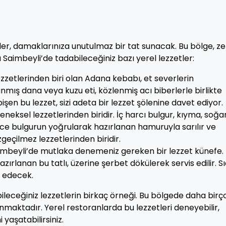
er, damaklarınıza unutulmaz bir tat sunacak. Bu bölge, z
 Saimbeyli’de tadabileceğiniz bazı yerel lezzetler:
zzetlerinden biri olan Adana kebabı, et severlerin
mış dana veya kuzu eti, közlenmiş acı biberlerle birlikte
 pişen bu lezzet, sizi adeta bir lezzet şölenine davet ediyor.
leneksel lezzetlerinden biridir. İç harcı bulgur, kıyma, soğa
ince bulgurun yoğrularak hazırlanan hamuruyla sarılır ve
vazgeçilmez lezzetlerinden biridir.
aimbeyli’de mutlaka denemeniz gereken bir lezzet künefe.
azırlanan bu tatlı, üzerine şerbet dökülerek servis edilir. S
t edecek.
eceğiniz lezzetlerin birkaç örneği. Bu bölgede daha birç
maktadır. Yerel restoranlarda bu lezzetleri deneyebilir,
yaşatabilirsiniz.