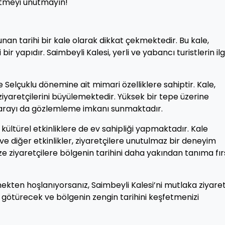
 etmeyi unutmayın!
nan tarihi bir kale olarak dikkat çekmektedir. Bu kale,
ir yapıdır. Saimbeyli Kalesi, yerli ve yabancı turistlerin ilgi
 ve Selçuklu dönemine ait mimari özelliklere sahiptir. Kale,
ziyaretçilerini büyülemektedir. Yüksek bir tepe üzerine
arayı da gözlemleme imkanı sunmaktadır.
 kültürel etkinliklere de ev sahipliği yapmaktadır. Kale
ve diğer etkinlikler, ziyaretçilere unutulmaz bir deneyim
 ziyaretçilere bölgenin tarihini daha yakından tanıma fır
mekten hoşlanıyorsanız, Saimbeyli Kalesi’ni mutlaka ziyare
işe götürecek ve bölgenin zengin tarihini keşfetmenizi