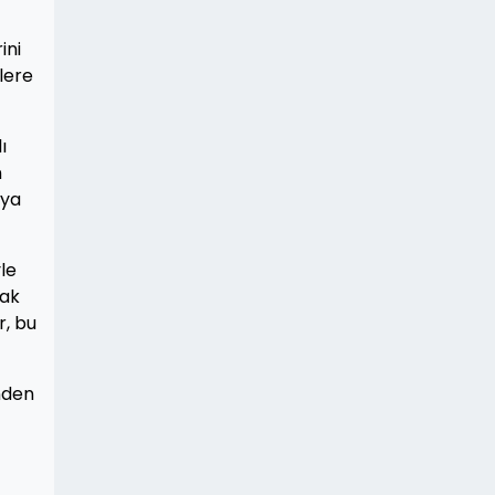
ini
lere
ı
n
aya
le
rak
r, bu
inden