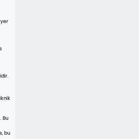
 yer
a
dir.
iknik
. Bu
e, bu