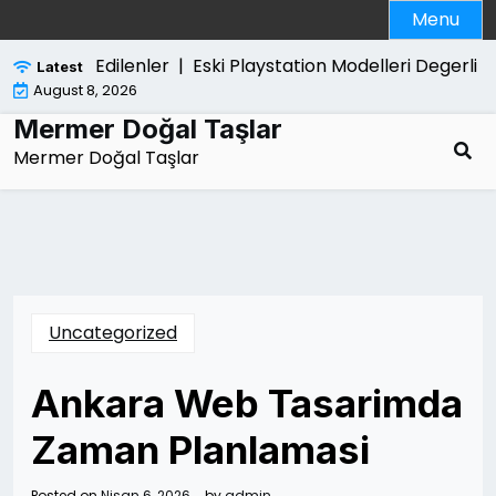
Skip
Menu
to
content
nda Merak Edilenler |
Eski Playstation Modelleri Degerli Mi
Latest
August 8, 2026
Mermer Doğal Taşlar
Mermer Doğal Taşlar
Uncategorized
Ankara Web Tasarimda
Zaman Planlamasi
Posted on
Nisan 6, 2026
by
admin