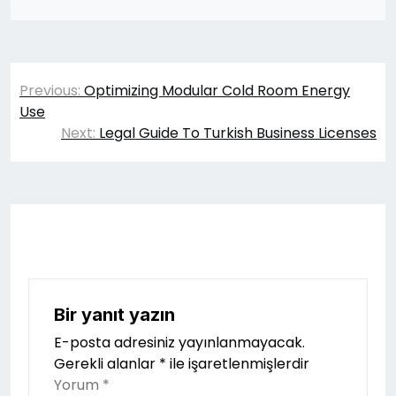
Yazı
Previous:
Optimizing Modular Cold Room Energy
gezinmesi
Use
Next:
Legal Guide To Turkish Business Licenses
Bir yanıt yazın
E-posta adresiniz yayınlanmayacak.
Gerekli alanlar
*
ile işaretlenmişlerdir
Yorum
*