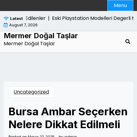
Skip
Menu
to
content
da Merak Edilenler |
Eski Playstation Modelleri Degerli Mi
Latest
August 7, 2026
Mermer Doğal Taşlar
Mermer Doğal Taşlar
Uncategorized
Bursa Ambar Seçerken
Nelere Dikkat Edilmeli
Posted on
Mayıs 22, 2025
by
admin