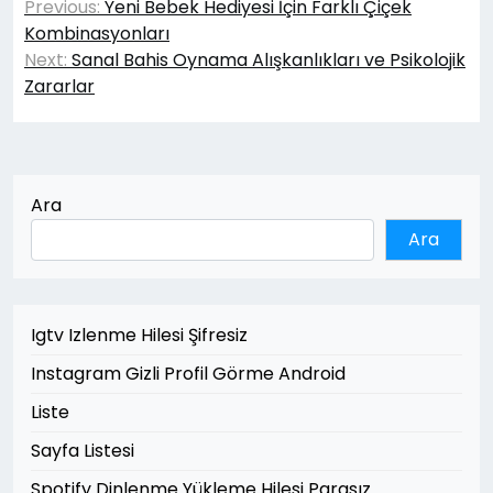
Previous:
Yeni Bebek Hediyesi İçin Farklı Çiçek
gezinmesi
Kombinasyonları
Next:
Sanal Bahis Oynama Alışkanlıkları ve Psikolojik
Zararlar
Ara
Ara
Igtv Izlenme Hilesi Şifresiz
Instagram Gizli Profil Görme Android
Liste
Sayfa Listesi
Spotify Dinlenme Yükleme Hilesi Parasız