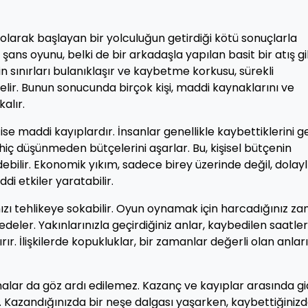
olarak başlayan bir yolculuğun getirdiği kötü sonuçlarla
 şans oyunu, belki de bir arkadaşla yapılan basit bir atış gi
 sınırları bulanıklaşır ve kaybetme korkusu, sürekli
lir. Bunun sonucunda birçok kişi, maddi kaynaklarını ve
kalır.
ise maddi kayıplardır. İnsanlar genellikle kaybettiklerini ge
ç düşünmeden bütçelerini aşarlar. Bu, kişisel bütçenin
debilir. Ekonomik yıkım, sadece birey üzerinde değil, dolayl
di etkiler yaratabilir.
zı tehlikeye sokabilir. Oyun oynamak için harcadığınız z
edeler. Yakınlarınızla geçirdiğiniz anlar, kaybedilen saatler
tırır. İlişkilerde kopukluklar, bir zamanlar değerli olan anlar
malar da göz ardı edilemez. Kazanç ve kayıplar arasında gi
ır. Kazandığınızda bir neşe dalgası yaşarken, kaybettiğiniz