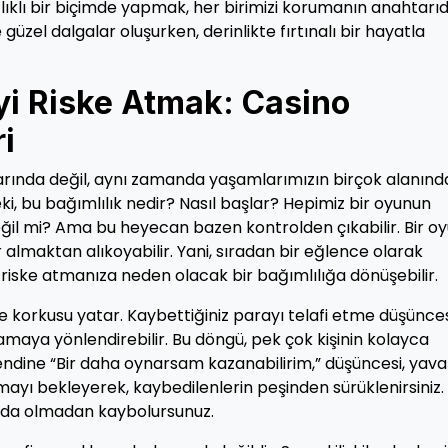
lıklı bir biçimde yapmak, her birimizi korumanın anahtarıdı
güzel dalgalar oluşurken, derinlikte fırtınalı bir hayatla
eyi Riske Atmak: Casino
i
rında değil, aynı zamanda yaşamlarımızın birçok alanınd
ki, bu bağımlılık nedir? Nasıl başlar? Hepimiz bir oyunun
ğil mi? Ama bu heyecan bazen kontrolden çıkabilir. Bir o
r almaktan alıkoyabilir. Yani, sıradan bir eğlence olarak
ske atmanıza neden olacak bir bağımlılığa dönüşebilir.
e korkusu yatar. Kaybettiğiniz parayı telafi etme düşünces
maya yönlendirebilir. Bu döngü, pek çok kişinin kolayca
 kendine “Bir daha oynarsam kazanabilirim,” düşüncesi, yav
nmayı bekleyerek, kaybedilenlerin peşinden sürüklenirsiniz. 
ında olmadan kaybolursunuz.