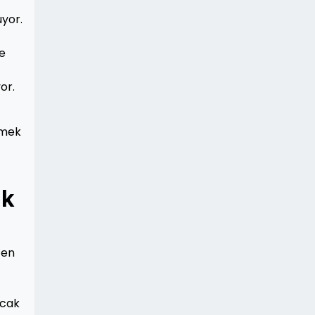
uyor.
be
or.
memek
ik
ten
ncak