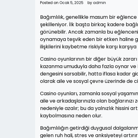
Posted on
Ocak 5, 2025
by
admin
Bağımlılık, genellikle masum bir eğlence 
şekilleniyor. İlk başta birkaç kadere bağlı
görünebilir. Ancak zamanla bu eğlencenin
oynamaya teşvik eden bir etken haline ge
ilişkilerini kaybetme riskiyle karşı karşıya 
Casino oyunlarının bir diğer büyük zararı 
kazanma umuduyla daha fazla oynar ve hi
dengesini sarsabilir, hatta iflasa kadar gi
olarak aile ve sosyal çevre üzerinde de cid
Casino oyunları, zamanla sosyal yaşamını
aile ve arkadaşlarınızla olan bağlarınızı z
nedeniyle azalır; bu da yalnızlık hissini ar
kaybolmasına neden olur.
Bağımlılığın getirdiği duygusal dalgalan
gelen ruh hali, stres ve anksiyeteyi artır