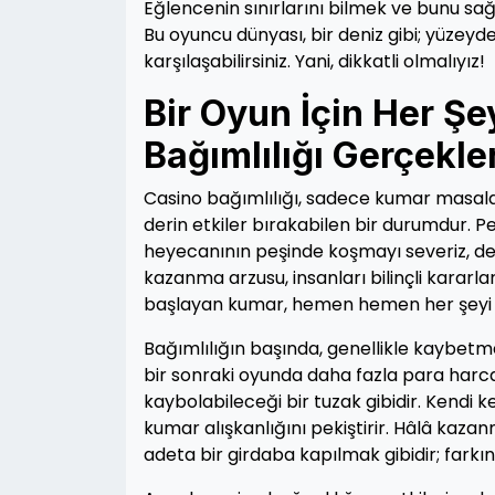
Eğlencenin sınırlarını bilmek ve bunu sağ
Bu oyuncu dünyası, bir deniz gibi; yüzeyde 
karşılaşabilirsiniz. Yani, dikkatli olmalıyız!
Bir Oyun İçin Her Ş
Bağımlılığı Gerçekler
Casino bağımlılığı, sadece kumar masala
derin etkiler bırakabilen bir durumdur. Pe
heyecanının peşinde koşmayı severiz, de
kazanma arzusu, insanları bilinçli kararla
başlayan kumar, hemen hemen her şeyi ri
Bağımlılığın başında, genellikle kaybetm
bir sonraki oyunda daha fazla para harca
kaybolabileceği bir tuzak gibidir. Kendi
kumar alışkanlığını pekiştirir. Hâlâ kaza
adeta bir girdaba kapılmak gibidir; fark