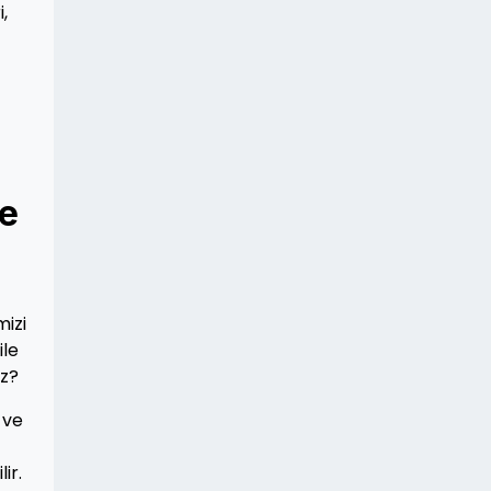
,
ve
mizi
ile
iz?
 ve
ir.