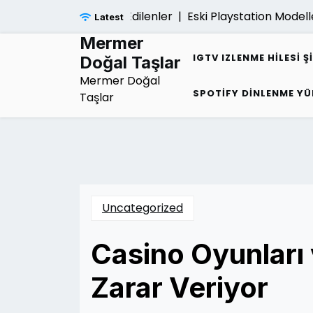
Skip
gi Hakkinda Merak Edilenler |
Eski Playstation Modelleri D
Latest
to
content
Mermer
IGTV IZLENME HILESI Ş
Doğal Taşlar
Mermer Doğal
SPOTIFY DINLENME YÜ
Taşlar
Uncategorized
Casino Oyunları 
Zarar Veriyor