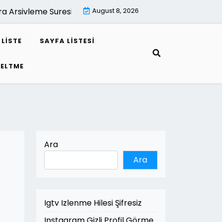
ivleme Suresi Kac Yildir |
August 8, 2026
Mimari Render İle Leed Projeler
LISTE
SAYFA LISTESI
SELTME
Ara
Ara
Igtv Izlenme Hilesi Şifresiz
Instagram Gizli Profil Görme