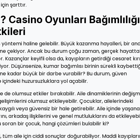
in şarttır.
? Casino Oyunları Bağımlılığı
kileri
ış yöntemi haline gelebilir. Büyük kazanma hayalleri, bir an
ı içine çekiyor. Ancak bu durum çoğu zaman, gerçek hayatta
Kazançlar keyifli olsa da, kayıpların getirdiği cesaret kırı
biliyor. Düşünsenize, kumar bağımlısı birinin sürekli kaybettiğ
e ne kadar büyük bir darbe vurabilir? Bu durum, güven
 içindeki huzursuzluklara yol açabilir.
 de olumsuz etkiler bırakabilir. Aile dinamiklerinin değişm
elişimlerini olumsuz etkileyebilir. Çocuklar, ailelerindeki
aygılı veya güvensiz bir hale getirebilir. Aile içinde yaşan
nı, arkadaş ilişkilerini ve genel mutluluklarını da etkileyebil
oran bir çocuk, hangi çözümleri bulabilir ki?
, tüm aile için ciddi sonuçlar doğurabiliyor. Maddi kayıpları