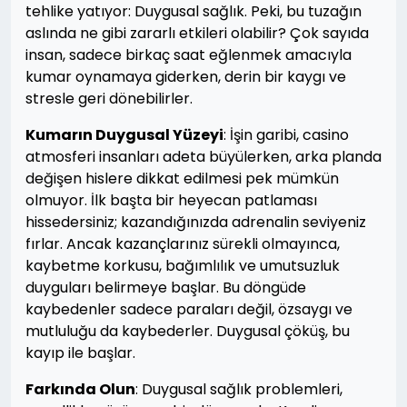
tehlike yatıyor: Duygusal sağlık. Peki, bu tuzağın
aslında ne gibi zararlı etkileri olabilir? Çok sayıda
insan, sadece birkaç saat eğlenmek amacıyla
kumar oynamaya giderken, derin bir kaygı ve
stresle geri dönebilirler.
Kumarın Duygusal Yüzeyi
: İşin garibi, casino
atmosferi insanları adeta büyülerken, arka planda
değişen hislere dikkat edilmesi pek mümkün
olmuyor. İlk başta bir heyecan patlaması
hissedersiniz; kazandığınızda adrenalin seviyeniz
fırlar. Ancak kazançlarınız sürekli olmayınca,
kaybetme korkusu, bağımlılık ve umutsuzluk
duyguları belirmeye başlar. Bu döngüde
kaybedenler sadece paraları değil, özsaygı ve
mutluluğu da kaybederler. Duygusal çöküş, bu
kayıp ile başlar.
Farkında Olun
: Duygusal sağlık problemleri,