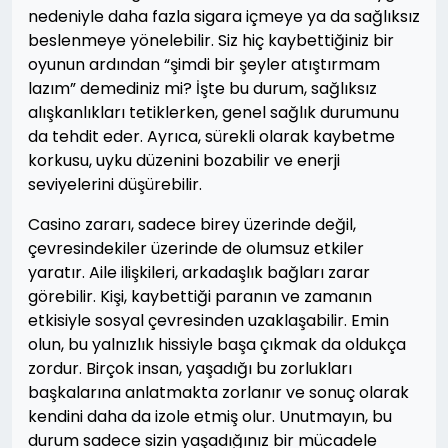
nedeniyle daha fazla sigara içmeye ya da sağlıksız
beslenmeye yönelebilir. Siz hiç kaybettiğiniz bir
oyunun ardından “şimdi bir şeyler atıştırmam
lazım” demediniz mi? İşte bu durum, sağlıksız
alışkanlıkları tetiklerken, genel sağlık durumunu
da tehdit eder. Ayrıca, sürekli olarak kaybetme
korkusu, uyku düzenini bozabilir ve enerji
seviyelerini düşürebilir.
Casino zararı, sadece birey üzerinde değil,
çevresindekiler üzerinde de olumsuz etkiler
yaratır. Aile ilişkileri, arkadaşlık bağları zarar
görebilir. Kişi, kaybettiği paranın ve zamanın
etkisiyle sosyal çevresinden uzaklaşabilir. Emin
olun, bu yalnızlık hissiyle başa çıkmak da oldukça
zordur. Birçok insan, yaşadığı bu zorlukları
başkalarına anlatmakta zorlanır ve sonuç olarak
kendini daha da izole etmiş olur. Unutmayın, bu
durum sadece sizin yaşadığınız bir mücadele