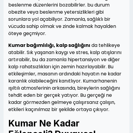
beslenme düzenlerini bozabilirler. bu durum
obezite veya beslenme yetersizlikleri gibi
sorunlara yol açabiliyor. Zamanla, sağlıklı bir
vücuda sahip olmak ve zinde kalmak hayalden
öteye geçmiyor.
Kumar bağımlılığı, kalp sağlığını
da tehlikeye
atabilir. Sık yaşanan kaygı ve stres, kalp atışlarını
artırabilir, bu da zamanla hipertansiyon ve diğer
kalp rahatsızlıkları için zemin hazırlayabilir. Bu
etkileşimler, masanın ardındaki hayatın ne kadar
karanlık olabileceğini kanıtlıyor. Kumarhanenin
ışıltılı atmosferinin arkasında, bireylerin sağlığını
tehdit eden bir gerçek yatıyor. Bu gerçeği ne
kadar görmezden gelmeye çalışırsanız çalışın,
etkileri kaçınılmaz bir şekilde ortaya çıkıyor.
Kumar Ne Kadar