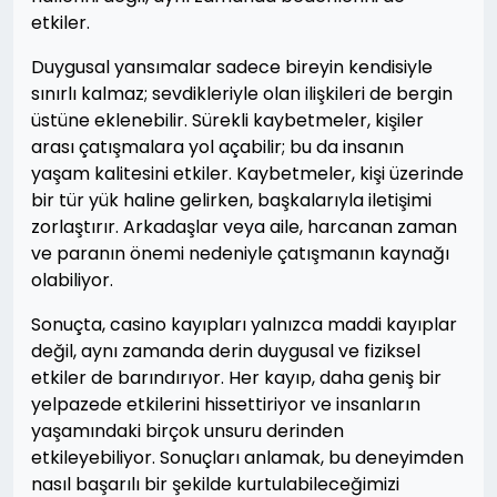
etkiler.
Duygusal yansımalar sadece bireyin kendisiyle
sınırlı kalmaz; sevdikleriyle olan ilişkileri de bergin
üstüne eklenebilir. Sürekli kaybetmeler, kişiler
arası çatışmalara yol açabilir; bu da insanın
yaşam kalitesini etkiler. Kaybetmeler, kişi üzerinde
bir tür yük haline gelirken, başkalarıyla iletişimi
zorlaştırır. Arkadaşlar veya aile, harcanan zaman
ve paranın önemi nedeniyle çatışmanın kaynağı
olabiliyor.
Sonuçta, casino kayıpları yalnızca maddi kayıplar
değil, aynı zamanda derin duygusal ve fiziksel
etkiler de barındırıyor. Her kayıp, daha geniş bir
yelpazede etkilerini hissettiriyor ve insanların
yaşamındaki birçok unsuru derinden
etkileyebiliyor. Sonuçları anlamak, bu deneyimden
nasıl başarılı bir şekilde kurtulabileceğimizi