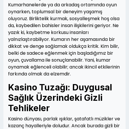
Kumarhanelerde ya da arkadaş ortamında oyun
oynarken, toplumsal bir deneyim yaşamış
oluyoruz. Birliktelik kurmak, sosyalleşmek hoş olsa
da, kaybedilen bahisler insan ilişkilerini geriyor. Ne
yazık ki, kaybetme korkusu insanları
yalnızlaştırabiliyor. Kumarın her aşamasında bir
dikkat ve denge sağlamak oldukça kritik. Kim bilir,
belki de sadece eğlenmek için başladığımız bir
oyun, çuvallama ile sonuçlanabilir. Yani, kumar
oynamak eğlenceli olabilir; ancak ikincil etkilerinin
farkında olmak da elzemdir.
Kasino Tuzağı: Duygusal
Sağlık Üzerindeki Gizli
Tehlikeler
Kasino dünyası, parlak ışıklar, şatafatlı müzikler ve
kazanç hayalleriyle doludur. Ancak burada gizli bir