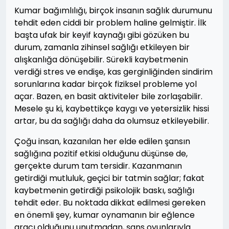
Kumar bağımlılığı, birçok insanın sağlık durumunu
tehdit eden ciddi bir problem haline gelmiştir. İlk
başta ufak bir keyif kaynağı gibi gözüken bu
durum, zamanla zihinsel sağlığı etkileyen bir
alışkanlığa dönüşebilir. Sürekli kaybetmenin
verdiği stres ve endişe, kas gerginliğinden sindirim
sorunlarına kadar birçok fiziksel probleme yol
açar. Bazen, en basit aktiviteler bile zorlaşabilir.
Mesele şu ki, kaybettikçe kaygı ve yetersizlik hissi
artar, bu da sağlığı daha da olumsuz etkileyebilir.
Çoğu insan, kazanılan her elde edilen şansın
sağlığına pozitif etkisi olduğunu düşünse de,
gerçekte durum tam tersidir. Kazanmanın
getirdiği mutluluk, geçici bir tatmin sağlar; fakat
kaybetmenin getirdiği psikolojik baskı, sağlığı
tehdit eder. Bu noktada dikkat edilmesi gereken
en önemli şey, kumar oynamanın bir eğlence
aracı olduğunu unutmadan, şans oyunlarıyla