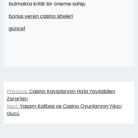
bulmakta kritik bir öneme sahip.
bonus veren casino siteleri
güncel
Yazı
Previous:
Casino Kayıplarının Hızla Yayılabilen
gezinmesi
Zararları
Next:
Yaşam Kalitesi ve Casino Oyunlarının Yıkıcı
Gücü