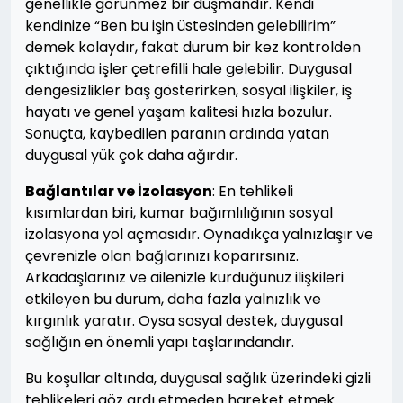
genellikle görünmez bir düşmandır. Kendi
kendinize “Ben bu işin üstesinden gelebilirim”
demek kolaydır, fakat durum bir kez kontrolden
çıktığında işler çetrefilli hale gelebilir. Duygusal
dengesizlikler baş gösterirken, sosyal ilişkiler, iş
hayatı ve genel yaşam kalitesi hızla bozulur.
Sonuçta, kaybedilen paranın ardında yatan
duygusal yük çok daha ağırdır.
Bağlantılar ve İzolasyon
: En tehlikeli
kısımlardan biri, kumar bağımlılığının sosyal
izolasyona yol açmasıdır. Oynadıkça yalnızlaşır ve
çevrenizle olan bağlarınızı koparırsınız.
Arkadaşlarınız ve ailenizle kurduğunuz ilişkileri
etkileyen bu durum, daha fazla yalnızlık ve
kırgınlık yaratır. Oysa sosyal destek, duygusal
sağlığın en önemli yapı taşlarındandır.
Bu koşullar altında, duygusal sağlık üzerindeki gizli
tehlikeleri göz ardı etmeden hareket etmek