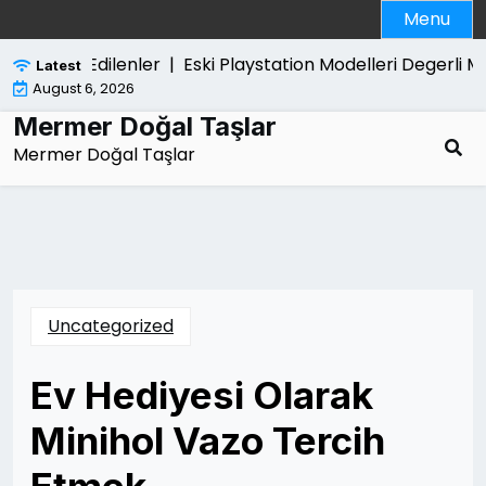
Skip
Menu
to
content
da Merak Edilenler |
Eski Playstation Modelleri Degerli Mi 
Latest
August 6, 2026
Mermer Doğal Taşlar
Mermer Doğal Taşlar
Uncategorized
Ev Hediyesi Olarak
Minihol Vazo Tercih