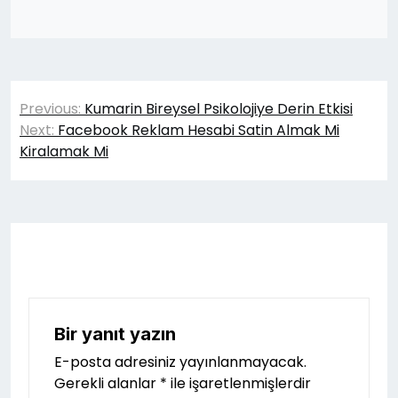
Yazı
Previous:
Kumarin Bireysel Psikolojiye Derin Etkisi
gezinmesi
Next:
Facebook Reklam Hesabi Satin Almak Mi
Kiralamak Mi
Bir yanıt yazın
E-posta adresiniz yayınlanmayacak.
Gerekli alanlar
*
ile işaretlenmişlerdir