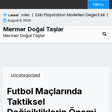
Skip
Menu
to
content
rak Edilenler |
Eski Playstation Modelleri Degerli Mi |
Tut
Latest
August 8, 2026
Mermer Doğal Taşlar
Mermer Doğal Taşlar
Uncategorized
Futbol Maçlarında
Taktiksel