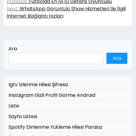
Previous:
Futbolda En İyi 10 Defans Oyuncusu
gezinmesi
Next:
WhatsApp Görüntülü Show Hizmetleri İle İlgili
İnternet Bağlantı Hızları
Ara
Ara
Igtv Izlenme Hilesi Şifresiz
Instagram Gizli Profil Görme Android
Liste
Sayfa Listesi
Spotify Dinlenme Yükleme Hilesi Parasız