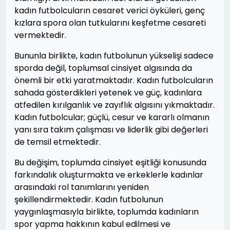
kadın futbolcuların cesaret verici öyküleri, genç
kızlara spora olan tutkularını keşfetme cesareti
vermektedir.
Bununla birlikte, kadın futbolunun yükselişi sadece
sporda değil, toplumsal cinsiyet algısında da
önemli bir etki yaratmaktadır. Kadın futbolcuların
sahada gösterdikleri yetenek ve güç, kadınlara
atfedilen kırılganlık ve zayıflık algısını yıkmaktadır.
Kadın futbolcular; güçlü, cesur ve kararlı olmanın
yanı sıra takım çalışması ve liderlik gibi değerleri
de temsil etmektedir.
Bu değişim, toplumda cinsiyet eşitliği konusunda
farkındalık oluşturmakta ve erkeklerle kadınlar
arasındaki rol tanımlarını yeniden
şekillendirmektedir. Kadın futbolunun
yaygınlaşmasıyla birlikte, toplumda kadınların
spor yapma hakkının kabul edilmesi ve