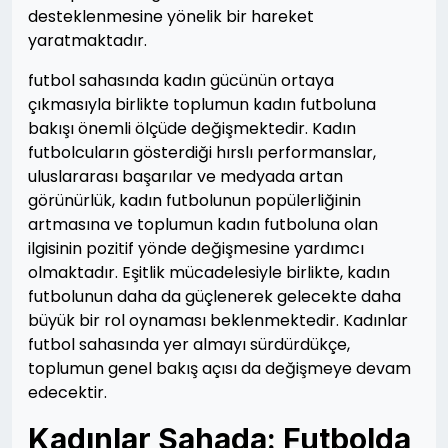
desteklenmesine yönelik bir hareket
yaratmaktadır.
futbol sahasında kadın gücünün ortaya
çıkmasıyla birlikte toplumun kadın futboluna
bakışı önemli ölçüde değişmektedir. Kadın
futbolcuların gösterdiği hırslı performanslar,
uluslararası başarılar ve medyada artan
görünürlük, kadın futbolunun popülerliğinin
artmasına ve toplumun kadın futboluna olan
ilgisinin pozitif yönde değişmesine yardımcı
olmaktadır. Eşitlik mücadelesiyle birlikte, kadın
futbolunun daha da güçlenerek gelecekte daha
büyük bir rol oynaması beklenmektedir. Kadınlar
futbol sahasında yer almayı sürdürdükçe,
toplumun genel bakış açısı da değişmeye devam
edecektir.
Kadınlar Sahada: Futbolda