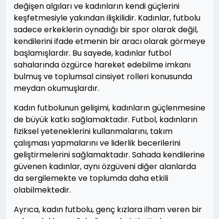
değişen algıları ve kadınların kendi güçlerini
keşfetmesiyle yakından ilişkilidir. Kadınlar, futbolu
sadece erkeklerin oynadığı bir spor olarak değil,
kendilerini ifade etmenin bir aracı olarak görmeye
başlamışlardır. Bu sayede, kadınlar futbol
sahalarında özgürce hareket edebilme imkanı
bulmuş ve toplumsal cinsiyet rolleri konusunda
meydan okumuşlardır.
Kadın futbolunun gelişimi, kadınların güçlenmesine
de büyük katkı sağlamaktadır. Futbol, kadınların
fiziksel yeteneklerini kullanmalarını, takım
çalışması yapmalarını ve liderlik becerilerini
geliştirmelerini sağlamaktadır. Sahada kendilerine
güvenen kadınlar, aynı özgüveni diğer alanlarda
da sergilemekte ve toplumda daha etkili
olabilmektedir.
Ayrıca, kadın futbolu, genç kızlara ilham veren bir