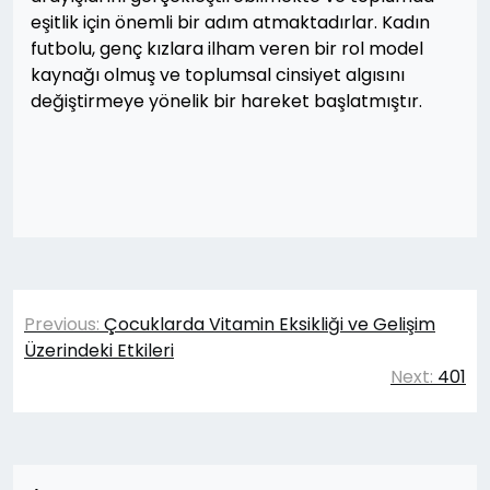
eşitlik için önemli bir adım atmaktadırlar. Kadın
futbolu, genç kızlara ilham veren bir rol model
kaynağı olmuş ve toplumsal cinsiyet algısını
değiştirmeye yönelik bir hareket başlatmıştır.
Yazı
Previous:
Çocuklarda Vitamin Eksikliği ve Gelişim
gezinmesi
Üzerindeki Etkileri
Next:
401