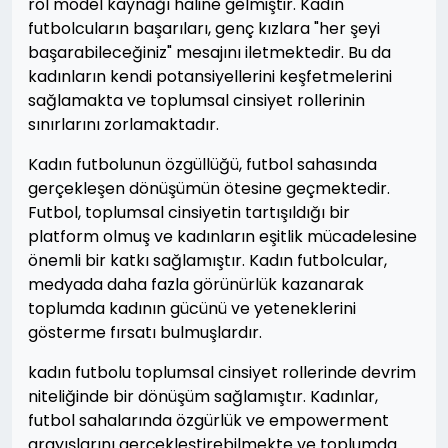
rol model kaynağı haline gelmiştir. Kadın
futbolcuların başarıları, genç kızlara "her şeyi
başarabileceğiniz" mesajını iletmektedir. Bu da
kadınların kendi potansiyellerini keşfetmelerini
sağlamakta ve toplumsal cinsiyet rollerinin
sınırlarını zorlamaktadır.
Kadın futbolunun özgüllüğü, futbol sahasında
gerçekleşen dönüşümün ötesine geçmektedir.
Futbol, toplumsal cinsiyetin tartışıldığı bir
platform olmuş ve kadınların eşitlik mücadelesine
önemli bir katkı sağlamıştır. Kadın futbolcular,
medyada daha fazla görünürlük kazanarak
toplumda kadının gücünü ve yeteneklerini
gösterme fırsatı bulmuşlardır.
kadın futbolu toplumsal cinsiyet rollerinde devrim
niteliğinde bir dönüşüm sağlamıştır. Kadınlar,
futbol sahalarında özgürlük ve empowerment
arayışlarını gerçekleştirebilmekte ve toplumda