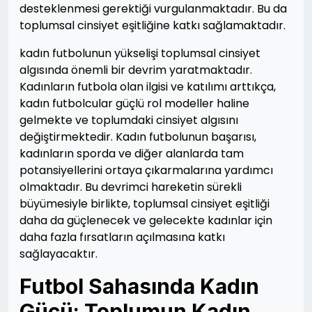
desteklenmesi gerektiği vurgulanmaktadır. Bu da
toplumsal cinsiyet eşitliğine katkı sağlamaktadır.
kadın futbolunun yükselişi toplumsal cinsiyet
algısında önemli bir devrim yaratmaktadır.
Kadınların futbola olan ilgisi ve katılımı arttıkça,
kadın futbolcular güçlü rol modeller haline
gelmekte ve toplumdaki cinsiyet algısını
değiştirmektedir. Kadın futbolunun başarısı,
kadınların sporda ve diğer alanlarda tam
potansiyellerini ortaya çıkarmalarına yardımcı
olmaktadır. Bu devrimci hareketin sürekli
büyümesiyle birlikte, toplumsal cinsiyet eşitliği
daha da güçlenecek ve gelecekte kadınlar için
daha fazla fırsatların açılmasına katkı
sağlayacaktır.
Futbol Sahasında Kadın
Gücü: Toplumun Kadın