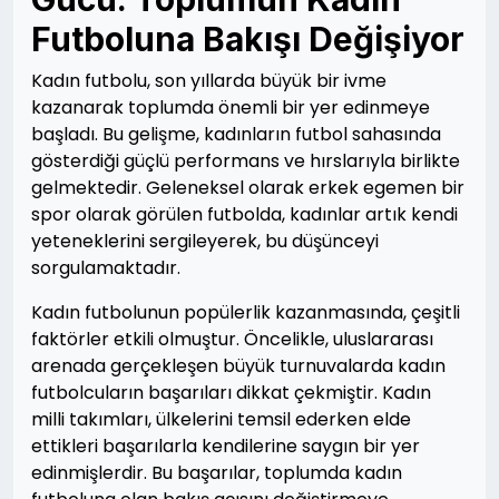
Futboluna Bakışı Değişiyor
Kadın futbolu, son yıllarda büyük bir ivme
kazanarak toplumda önemli bir yer edinmeye
başladı. Bu gelişme, kadınların futbol sahasında
gösterdiği güçlü performans ve hırslarıyla birlikte
gelmektedir. Geleneksel olarak erkek egemen bir
spor olarak görülen futbolda, kadınlar artık kendi
yeteneklerini sergileyerek, bu düşünceyi
sorgulamaktadır.
Kadın futbolunun popülerlik kazanmasında, çeşitli
faktörler etkili olmuştur. Öncelikle, uluslararası
arenada gerçekleşen büyük turnuvalarda kadın
futbolcuların başarıları dikkat çekmiştir. Kadın
milli takımları, ülkelerini temsil ederken elde
ettikleri başarılarla kendilerine saygın bir yer
edinmişlerdir. Bu başarılar, toplumda kadın