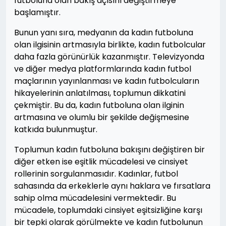
futboluna olan bakış açısını değiştirmeye
başlamıştır.
Bunun yanı sıra, medyanın da kadın futboluna
olan ilgisinin artmasıyla birlikte, kadın futbolcular
daha fazla görünürlük kazanmıştır. Televizyonda
ve diğer medya platformlarında kadın futbol
maçlarının yayınlanması ve kadın futbolcuların
hikayelerinin anlatılması, toplumun dikkatini
çekmiştir. Bu da, kadın futboluna olan ilginin
artmasına ve olumlu bir şekilde değişmesine
katkıda bulunmuştur.
Toplumun kadın futboluna bakışını değiştiren bir
diğer etken ise eşitlik mücadelesi ve cinsiyet
rollerinin sorgulanmasıdır. Kadınlar, futbol
sahasında da erkeklerle aynı haklara ve fırsatlara
sahip olma mücadelesini vermektedir. Bu
mücadele, toplumdaki cinsiyet eşitsizliğine karşı
bir tepki olarak görülmekte ve kadın futbolunun