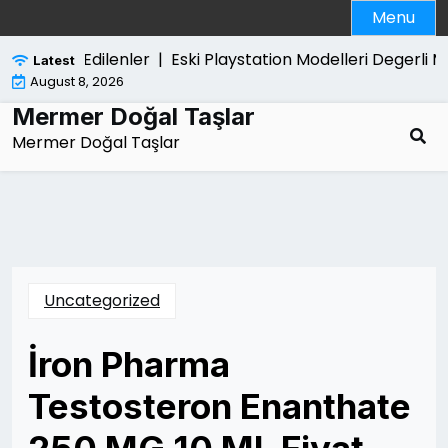
Skip
Menu
to
content
nda Merak Edilenler |
Eski Playstation Modelleri Degerli Mi
Latest
August 8, 2026
Mermer Doğal Taşlar
Mermer Doğal Taşlar
Uncategorized
İron Pharma
Testosteron Enanthate