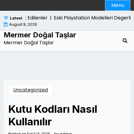
Skip
Menu
to
content
inda Merak Edilenler |
Eski Playstation Modelleri Degerli 
Latest
August 8, 2026
Mermer Doğal Taşlar
Mermer Doğal Taşlar
Uncategorized
Kutu Kodları Nasıl
Kullanılır
Posted on
Eylül 14, 2025
by
admin