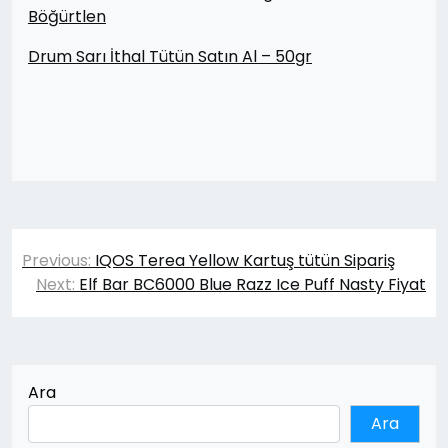
Böğürtlen
Drum Sarı İthal Tütün Satın Al – 50gr
Yazı
Previous:
IQOS Terea Yellow Kartuş tütün Sipariş
gezinmesi
Next:
Elf Bar BC6000 Blue Razz Ice Puff Nasty Fiyat
Ara
Ara