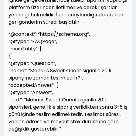
içinde gerçekleştirilir. İade talebi, siparişin yapıldığı
platform üzerinden iletilmeli ve gerekli şartlar
yerine getirilmelidir. İade onaylandığında, ürünün
geri gönderim süreci başlatılır.
“@context”: “https://schema.org”,
“@type”: “FAQPage”,
“mainEntity”: [
{
“@type”: “Question”,
“name”: “Meharis Sweet Orient sigarillo 20’li
siparişi ne zaman teslim edilir?”,
“acceptedAnswer”: {
“@type”: “Answer”,
“text”: “Meharis Sweet Orient sigarillo 20’li
siparişleri, genellikle sipariş verildikten sonra 3-5 iş
günü içinde teslim edilmektedir. Teslimat süresi,
verilen adrese ve mevcut stok durumuna göre
değişiklik gösterebilir.”