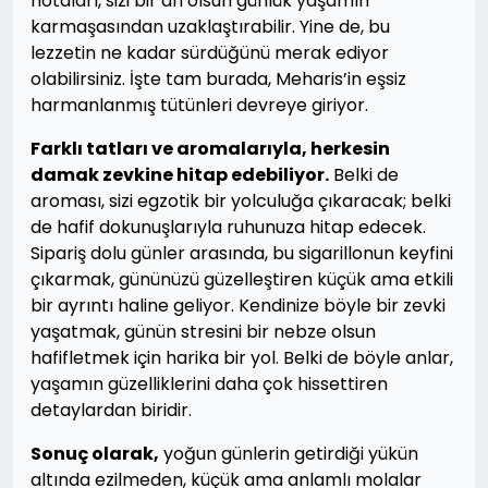
notaları, sizi bir an olsun günlük yaşamın
karmaşasından uzaklaştırabilir. Yine de, bu
lezzetin ne kadar sürdüğünü merak ediyor
olabilirsiniz. İşte tam burada, Meharis’in eşsiz
harmanlanmış tütünleri devreye giriyor.
Farklı tatları ve aromalarıyla, herkesin
damak zevkine hitap edebiliyor.
Belki de
aroması, sizi egzotik bir yolculuğa çıkaracak; belki
de hafif dokunuşlarıyla ruhunuza hitap edecek.
Sipariş dolu günler arasında, bu sigarillonun keyfini
çıkarmak, gününüzü güzelleştiren küçük ama etkili
bir ayrıntı haline geliyor. Kendinize böyle bir zevki
yaşatmak, günün stresini bir nebze olsun
hafifletmek için harika bir yol. Belki de böyle anlar,
yaşamın güzelliklerini daha çok hissettiren
detaylardan biridir.
Sonuç olarak,
yoğun günlerin getirdiği yükün
altında ezilmeden, küçük ama anlamlı molalar