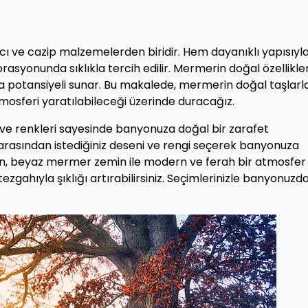
cı ve cazip malzemelerden biridir. Hem dayanıklı yapısıyl
yonunda sıklıkla tercih edilir. Mermerin doğal özellikler
 potansiyeli sunar. Bu makalede, mermerin doğal taşlarl
 atmosferi yaratılabileceği üzerinde duracağız.
 ve renkleri sayesinde banyonuza doğal bir zarafet
i arasından istediğiniz deseni ve rengi seçerek banyonuza
neğin, beyaz mermer zemin ile modern ve ferah bir atmosfer
zgahıyla şıklığı artırabilirsiniz. Seçimlerinizle banyonuzd