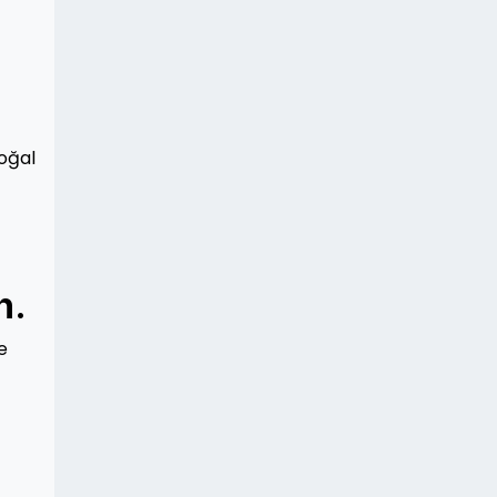
oğal
n.
e