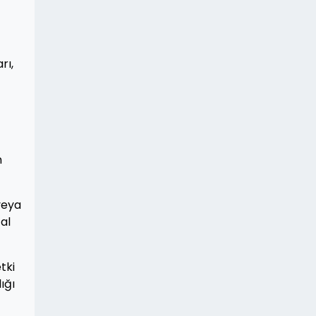
rı,
n
veya
al
tki
ığı