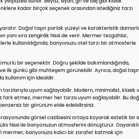
yelpazesi sunar. Beyaz, siyah, gri ve bej gibi klasik
klere kadar birçok seçenek arasından istediğiniz tarzı
ratır. Doğal taşın parlak yüzeyi ve karakteristik damarla
 yanı sıra zenginlik hissi de verir. Mermer tezgahlar,
erle kullanıldığında, banyonuzu otel tarzı bir atmosferle
 ömürlü bir seçenektir. Doğru şekilde bakımlandığında,
ve ilk günkü gibi muhteşem görünebilir. Ayrıca, doğal taşı
a kullanım için idealdir.
arzlarıyla uyum sağlayabilir. Modern, minimalist, klasik 
ız fark etmez, mermer her tarza uyum sağlayabilir. Bu doğ
nzersiz bir görünüm elde edebilirsiniz.
syonunda görsel cazibesini ortaya koyarak estetik bir e
 lüks hissi ile banyonuzun atmosferini dönüştürür. Dayanıklıl
l mermer, banyonuza kalıcı bir zarafet katmak için