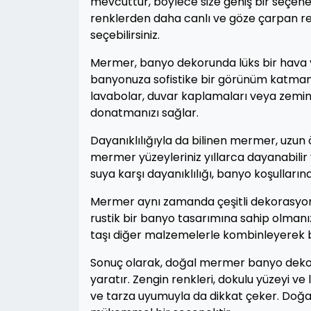
mevcuttur, böylece size geniş bir seçenek 
renklerden daha canlı ve göze çarpan ren
seçebilirsiniz.
Mermer, banyo dekorunda lüks bir hava ya
banyonuza sofistike bir görünüm katmanın
lavabolar, duvar kaplamaları veya zeminl
donatmanızı sağlar.
Dayanıklılığıyla da bilinen mermer, uzun
mermer yüzeyleriniz yıllarca dayanabilir 
suya karşı dayanıklılığı, banyo koşullarınd
Mermer aynı zamanda çeşitli dekorasyon t
rustik bir banyo tasarımına sahip olman
taşı diğer malzemelerle kombinleyerek be
Sonuç olarak, doğal mermer banyo dekora
yaratır. Zengin renkleri, dokulu yüzeyi ve
ve tarza uyumuyla da dikkat çeker. Doğa