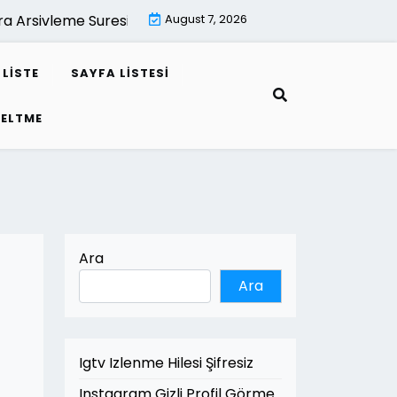
sivleme Suresi Kac Yildir |
August 7, 2026
Mimari Render İle Leed Projeler
LISTE
SAYFA LISTESI
SELTME
Ara
Ara
Igtv Izlenme Hilesi Şifresiz
Instagram Gizli Profil Görme