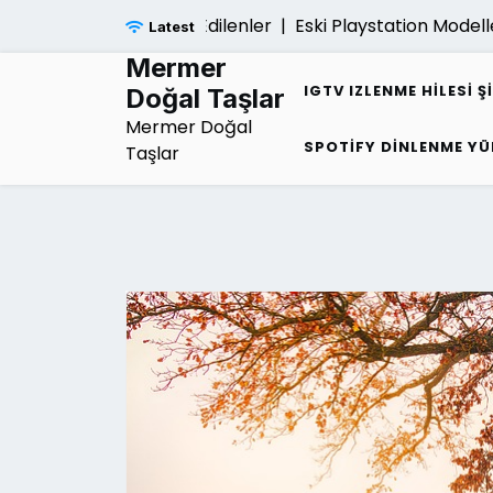
Skip
gi Hakkinda Merak Edilenler |
Eski Playstation Modelleri D
Latest
to
content
Mermer
IGTV IZLENME HILESI Ş
Doğal Taşlar
Mermer Doğal
SPOTIFY DINLENME YÜ
Taşlar