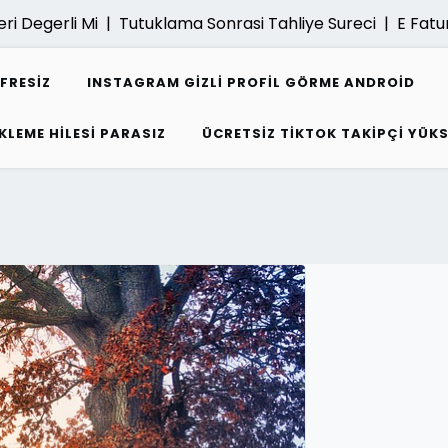
egerli Mi |
Tutuklama Sonrasi Tahliye Sureci |
E Fatura Ar
IFRESIZ
INSTAGRAM GIZLI PROFIL GÖRME ANDROID
KLEME HILESI PARASIZ
ÜCRETSIZ TIKTOK TAKIPÇI YÜK