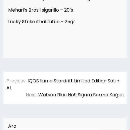
Mehari’s Brasil sigarillo – 20’s
Lucky Strike ithal tütün – 25gr
Yazı
Previous:
IQOS Iluma Stardrift Limited Edition Satın
gezinmesi
Al
Next:
Watson Blue No9 Sigara Sarma Kağıdı
Ara