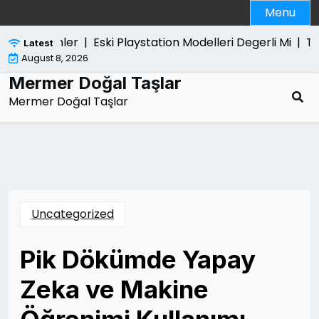
Skip
Menu
to
content
k Edilenler |
Eski Playstation Modelleri Degerli Mi |
Tutuk
Latest
August 8, 2026
Mermer Doğal Taşlar
Mermer Doğal Taşlar
Uncategorized
Pik Dökümde Yapay
Zeka ve Makine