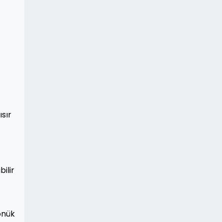
sır
bilir
önük