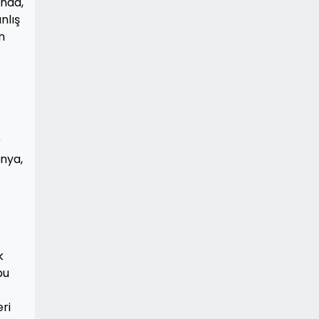
ında,
nlış
n
r
ünya,
k
bu
ri