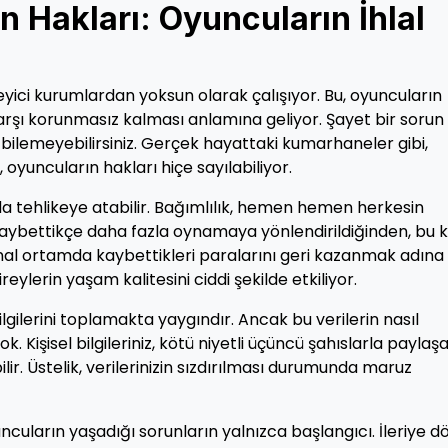
 Hakları: Oyuncuların İhlal
yici kurumlardan yoksun olarak çalışıyor. Bu, oyuncuların
arşı korunmasız kalması anlamına geliyor. Şayet bir sorun
i bilemeyebilirsiniz. Gerçek hayattaki kumarhaneler gibi,
oyuncuların hakları hiçe sayılabiliyor.
ı da tehlikeye atabilir. Bağımlılık, hemen hemen herkesin
kaybettikçe daha fazla oynamaya yönlendirildiğinden, bu kı
sanal ortamda kaybettikleri paralarını geri kazanmak adına
reylerin yaşam kalitesini ciddi şekilde etkiliyor.
ilgilerini toplamakta yaygındır. Ancak bu verilerin nasıl
. Kişisel bilgileriniz, kötü niyetli üçüncü şahıslarla paylaşa
lir. Üstelik, verilerinizin sızdırılması durumunda maruz
ncuların yaşadığı sorunların yalnızca başlangıcı. İleriye d