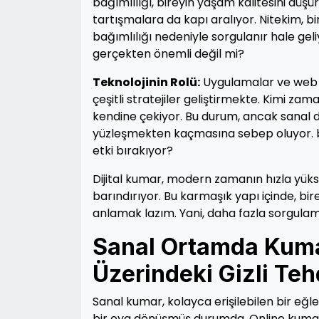
bağımlılığı, bireyin yaşam kalitesini dü
tartışmalara da kapı aralıyor. Nitekim, b
bağımlılığı nedeniyle sorgulanır hale gel
gerçekten önemli değil mi?
Teknolojinin Rolü:
Uygulamalar ve web si
çeşitli stratejiler geliştirmekte. Kimi za
kendine çekiyor. Bu durum, ancak sanal 
yüzleşmekten kaçmasına sebep oluyor. bu
etki bırakıyor?
Dijital kumar, modern zamanın hızla yüks
barındırıyor. Bu karmaşık yapı içinde, birey
anlamak lazım. Yani, daha fazla sorgula
Sanal Ortamda Kuma
Üzerindeki Gizli Teh
Sanal kumar, kolayca erişilebilen bir eğle
bir oya dönüşmüş durumda. Online kumar 