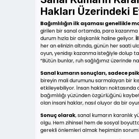
Hakları Üzerindeki Et
Bağımlılığın ilk aşaması genellikle 
girilen bir sanal ortamda, para kazanma 
durum hızla bir alışkanlık haline geliyor.
İ
her an elinizin altında, günün her saati ula
oyun, yenidışı kazanma isteğiyle dolup 
“Bütün bunlar, ruh sağlığımız üzerinde nas
Sanal kumarın sonuçları, sadece psikol
bireyin mali durumunu sarmalayan bir kısır
etkileyebiliyor. İnsan hakları noktasında
bağımlılığı yüzünden özgürlüğünü kaybetm
olan insani haklar, nasıl oluyor da bir 
Sonuç olarak
, sanal kumarın karanlık y
olgu. Hem zihinsel hem de sosyal boyutta
gerekli önlemleri almak hepimizin sorum