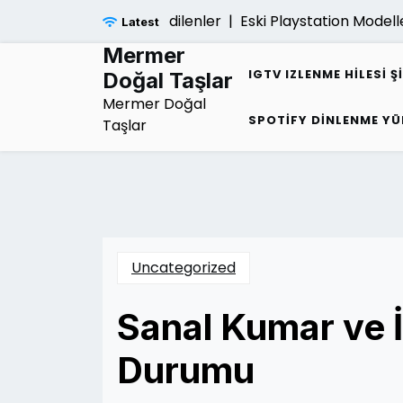
Skip
i Hakkinda Merak Edilenler |
Eski Playstation Modelleri De
Latest
to
content
Mermer
IGTV IZLENME HILESI Ş
Doğal Taşlar
Mermer Doğal
SPOTIFY DINLENME YÜ
Taşlar
Uncategorized
Sanal Kumar ve İ
Durumu