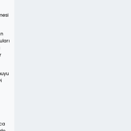
mesi
in
uları
a
r
nuyu
i
zca
de,