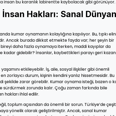
la insan bu karanlık labirentte kaybolacak gibi görünüyor.
e İnsan Hakları: Sanal Dünyan
i anda kumar oynamanın kolaylığına kapılıyor. Bu, tıpkı elin
ir. Ancak burada dikkat etmekte fayda var; her şeyin bir
bireyi daha fazla oynamaya iterken, maddi kayıplar da
e kadar gidebilir? İnsanlar, kaybettikleri parayı geri kaz
şamını etkileyebilir. İş, aile, sosyal ilişkiler gibi önemli
en zorlayıcı durum, kişinin kendini yanlız hissetmesidir. Bu
di şekilde zarar görebilir. Kumar oynama isteği, bazen o 
zliye sürdürmek zorunda kalır. Çoğu zaman farkında bile
akları ihlal edilir.
ğil, toplum açısından da önemli bir sorun. Türkiye’de çeşitl
aya yönelik olarak geliştirilmiştir. Ancak, sanal kumar