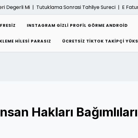
gerli Mi |
Tutuklama Sonrasi Tahliye Sureci |
E Fatura Ars
IFRESIZ
INSTAGRAM GIZLI PROFIL GÖRME ANDROID
KLEME HILESI PARASIZ
ÜCRETSIZ TIKTOK TAKIPÇI YÜK
nsan Hakları Bağımlılar