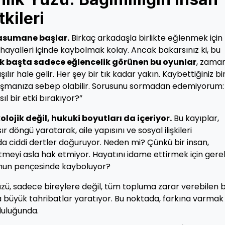
kileri
masumane başlar.
Birkaç arkadaşla birlikte eğlenmek için
hayalleri içinde kaybolmak kolay. Ancak bakarsınız ki, bu
lk başta sadece eğlencelik görünen bu oyunlar
, zama
şılır hale gelir. Her şey bir tık kadar yakın. Kaybettiğiniz bi
taşmanıza sebep olabilir. Sorusunu sormadan edemiyorum:
ıl bir etki bırakıyor?”
ojik değil, hukuki boyutları da içeriyor.
Bu kayıplar,
 döngü yaratarak, aile yapısını ve sosyal ilişkileri
 da ciddi dertler doğuruyor. Neden mi? Çünkü bir insan,
eyi asla hak etmiyor. Hayatını idame ettirmek için gerek
oyunun pençesinde kayboluyor?
üzü, sadece bireylere değil, tüm topluma zarar verebilen b
 büyük tahribatlar yaratıyor. Bu noktada, farkına varmak
luluğunda.