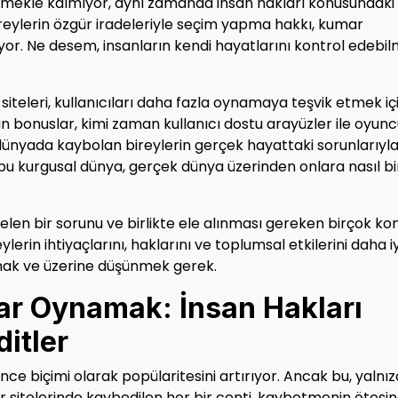
şürmekle kalmıyor, aynı zamanda insan hakları konusundaki
ireylerin özgür iradeleriyle seçim yapma hakkı, kumar
iyor. Ne desem, insanların kendi hayatlarını kontrol edebil
teleri, kullanıcıları daha fazla oynamaya teşvik etmek iç
man bonuslar, kimi zaman kullanıcı dostu arayüzler ile oyunc
dünyada kaybolan bireylerin gerçek hayattaki sorunlarıyl
 kurgusal dünya, gerçek dünya üzerinden onlara nasıl bi
elen bir sorunu ve birlikte ele alınması gereken birçok ko
lerin ihtiyaçlarını, haklarını ve toplumsal etkilerini daha iy
mak ve üzerine düşünmek gerek.
r Oynamak: İnsan Hakları
ditler
nce biçimi olarak popülaritesini artırıyor. Ancak bu, yalnı
sitelerinde kaybedilen her bir centi, kaybetmenin ötesin