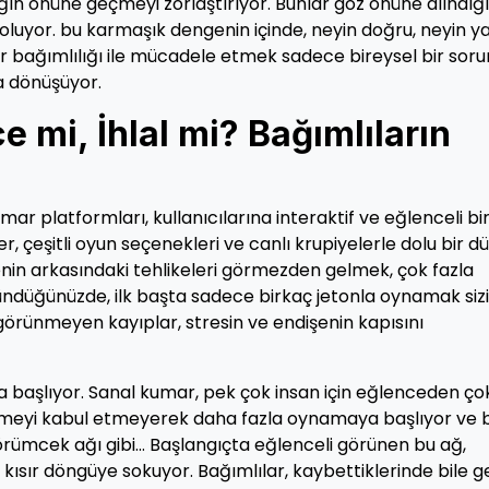
ığın önüne geçmeyi zorlaştırıyor. Bunlar göz önüne alındığ
ş oluyor. bu karmaşık dengenin içinde, neyin doğru, neyin ya
 bağımlılığı ile mücadele etmek sadece bireysel bir soru
a dönüşüyor.
 mi, İhlal mi? Bağımlıların
mar platformları, kullanıcılarına interaktif ve eğlenceli bi
, çeşitli oyun seçenekleri ve canlı krupiyelerle dolu bir d
enin arkasındaki tehlikeleri görmezden gelmek, çok fazla
şündüğünüzde, ilk başta sadece birkaç jetonla oynamak sizi
 görünmeyen kayıplar, stresin ve endişenin kapısını
da başlıyor. Sanal kumar, pek çok insan için eğlenceden ço
ybetmeyi kabul etmeyerek daha fazla oynamaya başlıyor ve 
 örümcek ağı gibi… Başlangıçta eğlenceli görünen bu ağ,
 kısır döngüye sokuyor. Bağımlılar, kaybettiklerinde bile ge