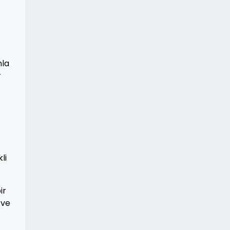
nla
r
li
ir
 ve