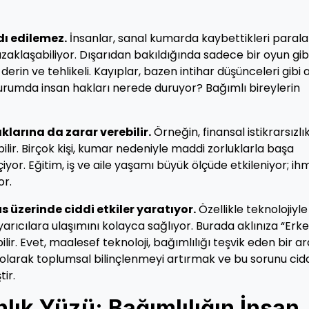
dı edilemez.
İnsanlar, sanal kumarda kaybettikleri parala
zaklaşabiliyor. Dışarıdan bakıldığında sadece bir oyun gib
 derin ve tehlikeli. Kayıplar, bazen intihar düşünceleri gibi 
 durumda insan hakları nerede duruyor? Bağımlı bireylerin
klarına da zarar verebilir.
Örneğin, finansal istikrarsızlık
ilir. Birçok kişi, kumar nedeniyle maddi zorluklarla başa
yor. Eğitim, iş ve aile yaşamı büyük ölçüde etkileniyor; ih
or.
 üzerinde ciddi etkiler yaratıyor.
Özellikle teknolojiyle
yarıcılara ulaşımını kolayca sağlıyor. Burada aklınıza “Erk
ir. Evet, maalesef teknoloji, bağımlılığı teşvik eden bir a
 olarak toplumsal bilinçlenmeyi artırmak ve bu sorunu cid
ir.
lık Yüzü: Bağımlılığın İnsan