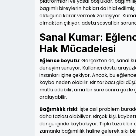
platformları ve yasal boşluklar, bağımlıl
bağımlı bireylerin hakları da ihlal edilmi
olduğuna karar vermek zorlaşıyor. Kumar
olmaktan çıkıyor; adeta sosyal bir sorun
Sanal Kumar: Eğlence
Hak Mücadelesi
Eğlence boyutu
: Gerçekten de, sanal ku
deneyim sunuyor. Kullanıcı dostu arayüzler
insanları içine çekiyor. Ancak, bu eğlenc
kayba neden olabilir. Bir torbacı gibi dü
mutlu edebilir; ama bir süre sonra gözle
aralayabilir.
Bağımlılık riski
: İşte asıl problem bura
daha fazlası olabiliyor. Birçok kişi, ka
döngü içinde kayboluyor. Tıpkı tuzak bir
zamanla bağımlılık haline gelerek sıkı bir