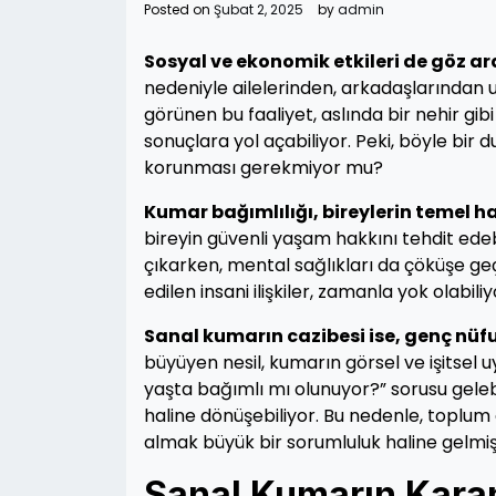
Posted on
Şubat 2, 2025
by
admin
Sosyal ve ekonomik etkileri de göz ar
nedeniyle ailelerinden, arkadaşlarından u
görünen bu faaliyet, aslında bir nehir gibi
sonuçlara yol açabiliyor. Peki, böyle bir
korunması gerekmiyor mu?
Kumar bağımlılığı, bireylerin temel ha
bireyin güvenli yaşam hakkını tehdit edeb
çıkarken, mental sağlıkları da çöküşe geçi
edilen insani ilişkiler, zamanla yok olabiliy
Sanal kumarın cazibesi ise, genç nüfus
büyüyen nesil, kumarın görsel ve işitsel u
yaşta bağımlı mı olunuyor?” sorusu gelebil
haline dönüşebiliyor. Bu nedenle, toplum
almak büyük bir sorumluluk haline gelmişt
Sanal Kumarın Karan