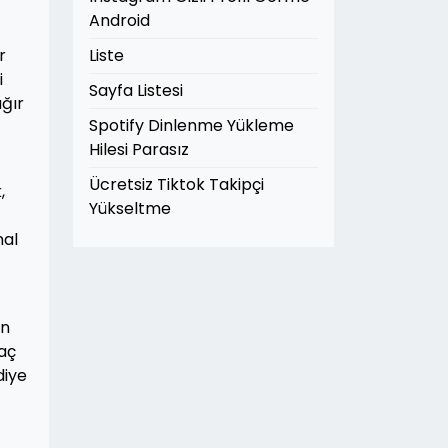
Android
r
Liste
i
Sayfa Listesi
ağır
Spotify Dinlenme Yükleme
Hilesi Parasız
Ücretsiz Tiktok Takipçi
,
Yükseltme
mal
en
raç
diye