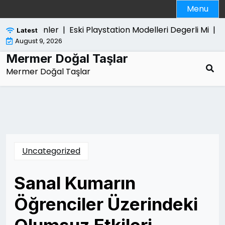
Skip
Menu
to
content
rak Edilenler |
Eski Playstation Modelleri Degerli Mi |
Tutu
Latest
August 9, 2026
Mermer Doğal Taşlar
Mermer Doğal Taşlar
Uncategorized
Sanal Kumarın
Öğrenciler Üzerindeki