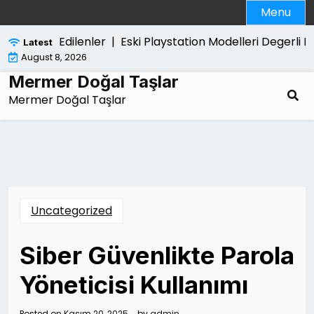
Skip
Menu
to
content
nda Merak Edilenler |
Eski Playstation Modelleri Degerli Mi
Latest
August 8, 2026
Mermer Doğal Taşlar
Mermer Doğal Taşlar
Uncategorized
Siber Güvenlikte Parola
Yöneticisi Kullanımı
Posted on
Kasım 20, 2025
by
admin