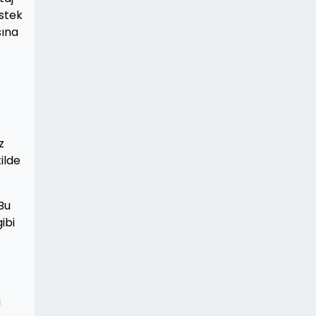
stek
sına
z
ilde
Bu
ibi
a