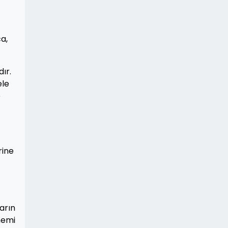
ca,
ır.
ele
e
rine
arın
nemi