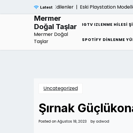
Skip
gi Hakkinda Merak Edilenler |
Eski Playstation Modelleri D
Latest
to
content
Mermer
IGTV IZLENME HILESI Ş
Doğal Taşlar
Mermer Doğal
SPOTIFY DINLENME YÜ
Taşlar
Uncategorized
Şırnak Güçlükon
Posted on
Ağustos 18, 2023
by
adwod