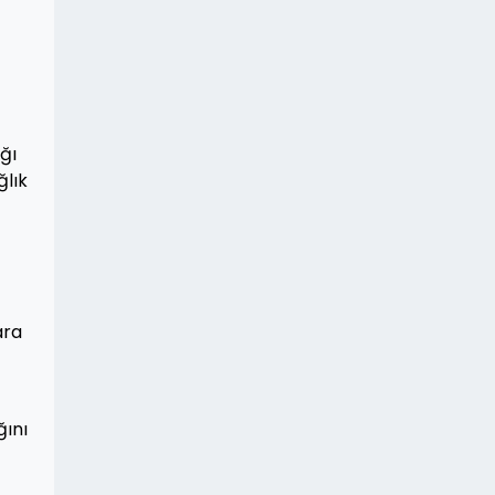
ğı
ğlık
ara
ğını