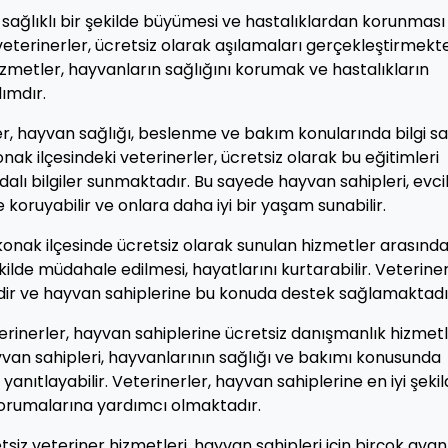
sağlıklı bir şekilde büyümesi ve hastalıklardan korunması 
veterinerler, ücretsiz olarak aşılamaları gerçekleştirmekt
izmetler, hayvanların sağlığını korumak ve hastalıkların
ımdır.
er, hayvan sağlığı, beslenme ve bakım konularında bilgi sa
ak ilçesindeki veterinerler, ücretsiz olarak bu eğitimleri
lı bilgiler sunmaktadır. Bu sayede hayvan sahipleri, evci
e koruyabilir ve onlara daha iyi bir yaşam sunabilir.
konak ilçesinde ücretsiz olarak sunulan hizmetler arasında
kilde müdahale edilmesi, hayatlarını kurtarabilir. Veteriner
dir ve hayvan sahiplerine bu konuda destek sağlamaktadı
erinerler, hayvan sahiplerine ücretsiz danışmanlık hizmetl
van sahipleri, hayvanlarının sağlığı ve bakımı konusunda
yanıtlayabilir. Veterinerler, hayvan sahiplerine en iyi şeki
korumalarına yardımcı olmaktadır.
siz veteriner hizmetleri, hayvan sahipleri için birçok avan