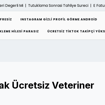
egerli Mi |
Tutuklama Sonrasi Tahliye Sureci |
E Fatura Ar
IFRESIZ
INSTAGRAM GIZLI PROFIL GÖRME ANDROID
KLEME HILESI PARASIZ
ÜCRETSIZ TIKTOK TAKIPÇI YÜK
ak Ücretsiz Veteriner