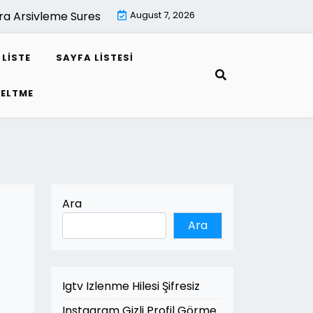
sivleme Suresi Kac Yildir |
August 7, 2026
Mimari Render İle Leed Projeler
LISTE
SAYFA LISTESI
SELTME
Ara
Ara
Igtv Izlenme Hilesi Şifresiz
Instagram Gizli Profil Görme