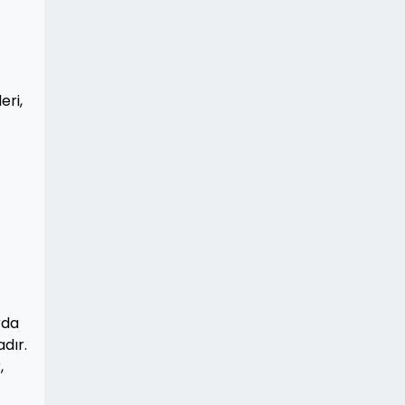
eri,
rda
dır.
,