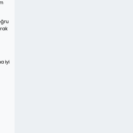
ım
oğru
arak
a iyi