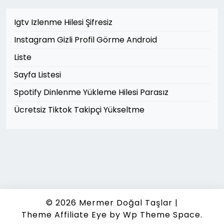
Igtv Izlenme Hilesi Şifresiz
Instagram Gizli Profil Görme Android
Liste
Sayfa Listesi
Spotify Dinlenme Yükleme Hilesi Parasız
Ücretsiz Tiktok Takipçi Yükseltme
© 2026
Mermer Doğal Taşlar
|
Theme Affiliate Eye
by Wp Theme Space.