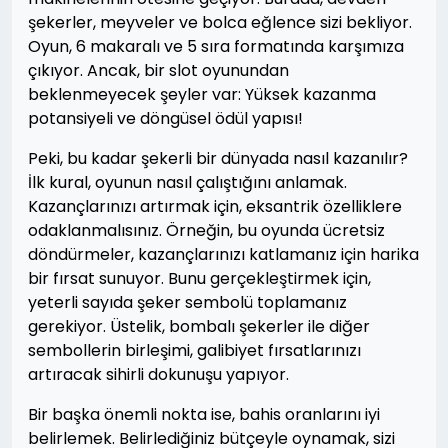
şekerler, meyveler ve bolca eğlence sizi bekliyor.
Oyun, 6 makaralı ve 5 sıra formatında karşımıza
çıkıyor. Ancak, bir slot oyunundan
beklenmeyecek şeyler var: Yüksek kazanma
potansiyeli ve döngüsel ödül yapısı!
Peki, bu kadar şekerli bir dünyada nasıl kazanılır?
İlk kural, oyunun nasıl çalıştığını anlamak.
Kazançlarınızı artırmak için, eksantrik özelliklere
odaklanmalısınız. Örneğin, bu oyunda ücretsiz
döndürmeler, kazançlarınızı katlamanız için harika
bir fırsat sunuyor. Bunu gerçekleştirmek için,
yeterli sayıda şeker sembolü toplamanız
gerekiyor. Üstelik, bombalı şekerler ile diğer
sembollerin birleşimi, galibiyet fırsatlarınızı
artıracak sihirli dokunuşu yapıyor.
Bir başka önemli nokta ise, bahis oranlarını iyi
belirlemek. Belirlediğiniz bütçeyle oynamak, sizi