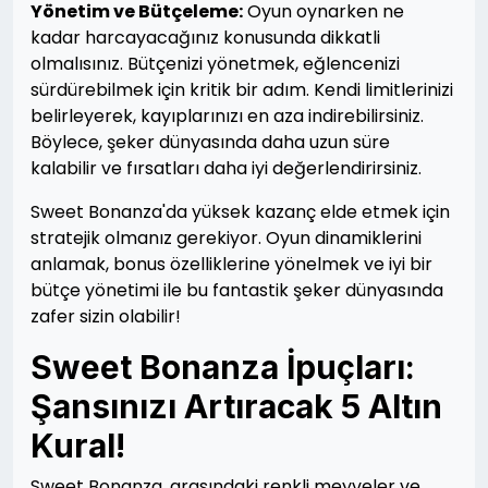
Yönetim ve Bütçeleme:
Oyun oynarken ne
kadar harcayacağınız konusunda dikkatli
olmalısınız. Bütçenizi yönetmek, eğlencenizi
sürdürebilmek için kritik bir adım. Kendi limitlerinizi
belirleyerek, kayıplarınızı en aza indirebilirsiniz.
Böylece, şeker dünyasında daha uzun süre
kalabilir ve fırsatları daha iyi değerlendirirsiniz.
Sweet Bonanza'da yüksek kazanç elde etmek için
stratejik olmanız gerekiyor. Oyun dinamiklerini
anlamak, bonus özelliklerine yönelmek ve iyi bir
bütçe yönetimi ile bu fantastik şeker dünyasında
zafer sizin olabilir!
Sweet Bonanza İpuçları:
Şansınızı Artıracak 5 Altın
Kural!
Sweet Bonanza, arasındaki renkli meyveler ve