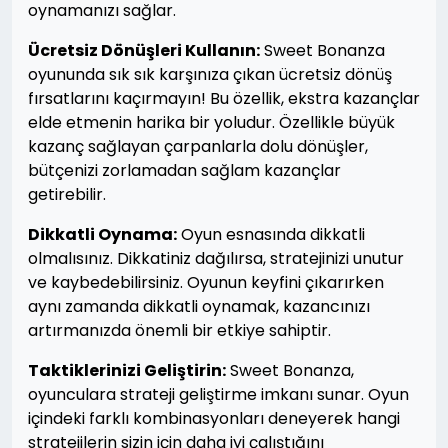
oynamanızı sağlar.
Ücretsiz Dönüşleri Kullanın:
Sweet Bonanza
oyununda sık sık karşınıza çıkan ücretsiz dönüş
fırsatlarını kaçırmayın! Bu özellik, ekstra kazançlar
elde etmenin harika bir yoludur. Özellikle büyük
kazanç sağlayan çarpanlarla dolu dönüşler,
bütçenizi zorlamadan sağlam kazançlar
getirebilir.
Dikkatli Oynama:
Oyun esnasında dikkatli
olmalısınız. Dikkatiniz dağılırsa, stratejinizi unutur
ve kaybedebilirsiniz. Oyunun keyfini çıkarırken
aynı zamanda dikkatli oynamak, kazancınızı
artırmanızda önemli bir etkiye sahiptir.
Taktiklerinizi Geliştirin:
Sweet Bonanza,
oyunculara strateji geliştirme imkanı sunar. Oyun
içindeki farklı kombinasyonları deneyerek hangi
stratejilerin sizin için daha iyi çalıştığını