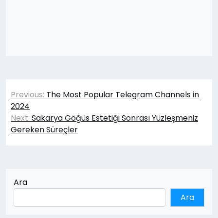
Yazı
Previous:
The Most Popular Telegram Channels in
gezinmesi
2024
Next:
Sakarya Göğüs Estetiği Sonrası Yüzleşmeniz
Gereken Süreçler
Ara
Ara