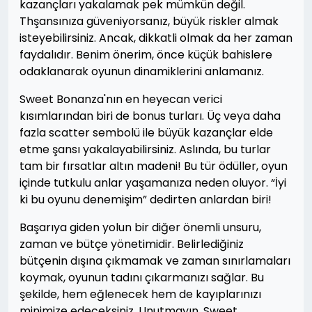
kazançları yakalamak pek mümkün değil.
Thşansınıza güveniyorsanız, büyük riskler almak
isteyebilirsiniz. Ancak, dikkatli olmak da her zaman
faydalıdır. Benim önerim, önce küçük bahislere
odaklanarak oyunun dinamiklerini anlamanız.
Sweet Bonanza'nın en heyecan verici
kısımlarından biri de bonus turları. Üç veya daha
fazla scatter sembolü ile büyük kazançlar elde
etme şansı yakalayabilirsiniz. Aslında, bu turlar
tam bir fırsatlar altın madeni! Bu tür ödüller, oyun
içinde tutkulu anlar yaşamanıza neden oluyor. “İyi
ki bu oyunu denemişim” dedirten anlardan biri!
Başarıya giden yolun bir diğer önemli unsuru,
zaman ve bütçe yönetimidir. Belirlediğiniz
bütçenin dışına çıkmamak ve zaman sınırlamaları
koymak, oyunun tadını çıkarmanızı sağlar. Bu
şekilde, hem eğlenecek hem de kayıplarınızı
minimize edeceksiniz. Unutmayın, Sweet