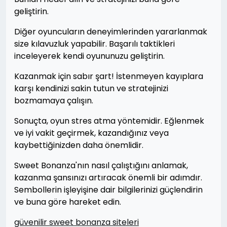
geliştirin.
Diğer oyuncuların deneyimlerinden yararlanmak
size kılavuzluk yapabilir. Başarılı taktikleri
inceleyerek kendi oyununuzu geliştirin.
Kazanmak için sabır şart! İstenmeyen kayıplara
karşı kendinizi sakin tutun ve stratejinizi
bozmamaya çalışın.
Sonuçta, oyun stres atma yöntemidir. Eğlenmek
ve iyi vakit geçirmek, kazandığınız veya
kaybettiğinizden daha önemlidir.
Sweet Bonanza'nın nasıl çalıştığını anlamak,
kazanma şansınızı artıracak önemli bir adımdır.
Sembollerin işleyişine dair bilgilerinizi güçlendirin
ve buna göre hareket edin.
güvenilir sweet bonanza siteleri