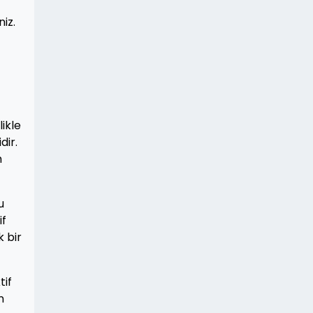
iz.
ikle
dir.
m
u
if
k bir
tif
n