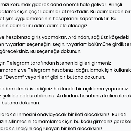
imizi korumak giderek daha önemli hale geliyor. Bilinçli
ni sağlamak için çeşitli adımlar atmaktadır. Bu adımlardan bir
letişim uygulamalarının hesaplarını kapatmaktır. Bu
ın adımlarını adım adım ele alacağız.
e hesabınıza giriş yapmaktır. Ardından, sağ üst köşedeki
“Ayarlar” seçeneğini seçin. “Ayarlar” bölümüne girdikte
i göreceksiniz. Bu seçeneğe dokunun.
in Telegram tarafından istenen bilgileri girmeniz
numaranız ve Telegram hesabınızı doğrulamak için kullanıl
nra, “Devam” veya “İleri” gibi bir butona dokunun.
eden silmek istediğiniz hakkında bir açıklama yapmanız
iz şekilde doldurabilirsiniz. Ardından, hesabınızı kalıcı olara
ir butona dokunun.
rak silinmesini onaylayacak bir ileti alacaksınız. Bu ileti
nızın silinmesini tamamlamak için bu kodu girmeniz gerekebi
rak silindiğini doğrulayan bir ileti alacaksınız.