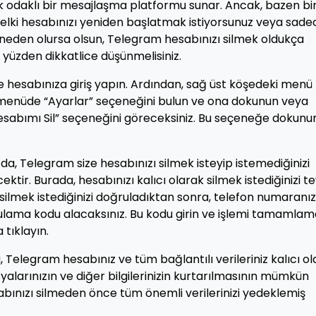
ilik odaklı bir mesajlaşma platformu sunar. Ancak, bazen bi
Belki hesabınızı yeniden başlatmak istiyorsunuz veya sade
 neden olursa olsun, Telegram hesabınızı silmek oldukça
 yüzden dikkatlice düşünmelisiniz.
 hesabınıza giriş yapın. Ardından, sağ üst köşedeki menü
 menüde “Ayarlar” seçeneğini bulun ve ona dokunun veya
“Hesabımı Sil” seçeneğini göreceksiniz. Bu seçeneğe dokunu
, Telegram size hesabınızı silmek isteyip istemediğinizi
tir. Burada, hesabınızı kalıcı olarak silmek istediğinizi te
silmek istediğinizi doğruladıktan sonra, telefon numaranız
ulama kodu alacaksınız. Bu kodu girin ve işlemi tamamla
 tıklayın.
Telegram hesabınız ve tüm bağlantılı verileriniz kalıcı o
syalarınızın ve diğer bilgilerinizin kurtarılmasının mümkün
abınızı silmeden önce tüm önemli verilerinizi yedeklemiş