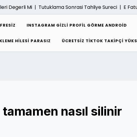
Degerli Mi |
Tutuklama Sonrasi Tahliye Sureci |
E Fatura A
IFRESIZ
INSTAGRAM GIZLI PROFIL GÖRME ANDROID
KLEME HILESI PARASIZ
ÜCRETSIZ TIKTOK TAKIPÇI YÜK
tamamen nasıl silinir