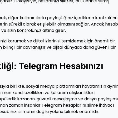
abilir. Dolayısıyla, hesabınızı silerek, bu izlerinizi silmiş
ek, diğer kullanıcılarla paylaştığınız içeriklerin kontrolünü
lerin sürekli olarak erişilebilir olmasını sağlar. Ancak hesab
r ve sizin kontrolünüz altına girer.
inizi korumak ve dijital izlerinizi temizlemek için önemli bir
 bilinçli bir davranıştır ve dijital dünyada daha güvenli bir
iği: Telegram Hesabınızı
yla birlikte, sosyal medya platformları hayatımızın ayrı
rmun kendi özellikleri ve kullanım alışkanlıkları
opülerlik kazanan, güvenli mesajlaşma ve dosya paylaşımı
man zaman insanlar Telegram hesaplarını silme ihtiyacı
esabınızı silmenin doğru yolunu bilmek önemlidir.