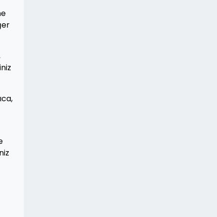
me
ğer
,
iniz
ıca,
e
niz