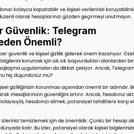
zı kolayca kapatabilir ve kişisel verilerinizi koruyabilirsin
in düzenli olarak hesaplarınızı gözden geçirmeyi unutmayın.
ber Güvenlik: Telegram
Neden Önemli?
r güvenlik ve kişisel gizlilik giderek önem kazanıyor. Özell
 bilgilerini korumak için sık sık başvurdukları alanlardan biri
ajlaşma uygulamaları da dikkat çekiyor. Ancak, Telegra
unu hiç düşündünüz mü?
isel gizliliğinizin korunması açısından önemli bir adımdır. B
 mesajlarınızın güvenliğini artırır. Ancak, hesabınız akt
 Dolayısıyla, hesabınızı silmek, potansiyel tehditlere karşı e
 izlerinizi temizlemek için de önemlidir. Çünkü bir hesap ak
 dünyada kalır. Bu izler, potansiyel olarak kişisel bilgilerinizi