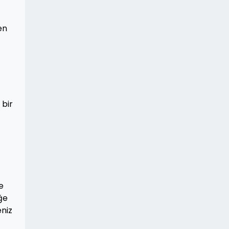
en
 bir
e
ğe
eniz