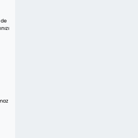
 de
ınızı
lmaz