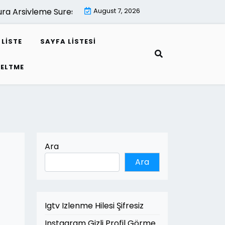
rsivleme Suresi Kac Yildir |
August 7, 2026
Mimari Render İle Leed Projele
LISTE
SAYFA LISTESI
SELTME
Ara
Ara
Igtv Izlenme Hilesi Şifresiz
Instagram Gizli Profil Görme