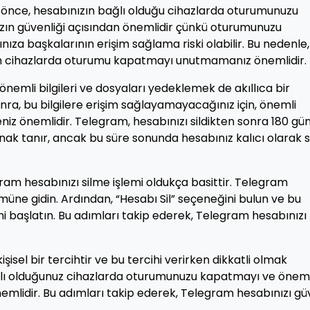
 önce, hesabınızın bağlı olduğu cihazlarda oturumunuzu
ın güvenliği açısından önemlidir çünkü oturumunuzu
ıza başkalarının erişim sağlama riski olabilir. Bu nedenle,
m cihazlarda oturumu kapatmayı unutmamanız önemlidir.
nemli bilgileri ve dosyaları yedeklemek de akıllıca bir
nra, bu bilgilere erişim sağlayamayacağınız için, önemli
niz önemlidir. Telegram, hesabınızı sildikten sonra 180 gü
k tanır, ancak bu süre sonunda hesabınız kalıcı olarak sil
gram hesabınızı silme işlemi oldukça basittir. Telegram
müne gidin. Ardından, “Hesabı Sil” seçeneğini bulun ve bu
ni başlatın. Bu adımları takip ederek, Telegram hesabınızı
isel bir tercihtir ve bu tercihi verirken dikkatli olmak
ğlı olduğunuz cihazlarda oturumunuzu kapatmayı ve öneml
emlidir. Bu adımları takip ederek, Telegram hesabınızı gü