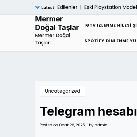
Skip
igi Hakkinda Merak Edilenler |
Eski Playstation Modelleri 
Latest
to
content
Mermer
IGTV IZLENME HILESI Ş
Doğal Taşlar
Mermer Doğal
SPOTIFY DINLENME YÜ
Taşlar
Uncategorized
Telegram hesabı 
Posted on
Ocak 26, 2025
by
admin