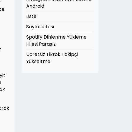
r
Android
ce
Liste
Sayfa Listesi
Spotify Dinlenme Yükleme
Hilesi Parasız
n
Ücretsiz Tiktok Takipçi
Yükseltme
yit
ı
mak
larak