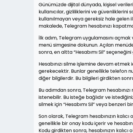
Günümüzde dijital dünyada, kişisel veriler
kullanıcılar, gizliliklerini ve güvenlikleri
kullanılmayan veya gereksiz hale gelen i
makalede, Telegram hesabınızı kapatman
İlk adım, Telegram uygulamasını açmak v
menü simgesine dokunun. Açılan menüden 
sonra, en altta “Hesabımı Sil” seçeneğin
Hesabınızı silme işlemine devam etmek iç
gerekecektir. Bunlar genellikle telefon 
diğer bilgilerdir. Bu bilgileri girdikten so
Bu adımdan sonra, Telegram hesabınızı n
istenebilir. Bu isteğe bağlıdır ve istediğin
silmek için “Hesabımı Sil” veya benzeri b
Son olarak, Telegram hesabınızın kalıcı ola
genellikle bir onay kodu içerir ve hesabı
Kodu girdikten sonra, hesabınızın kalıcı ola