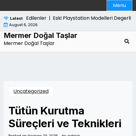
Skip
Menu
to
content
nda Merak Edilenler |
Eski Playstation Modelleri Degerli M
Latest
August 6, 2026
Mermer Doğal Taşlar
Mermer Doğal Taşlar
Uncategorized
Tütün Kurutma
Süreçleri ve Teknikleri
Posted on
Haziran 29, 2025
by
admin