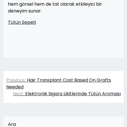
hem görsel hem de tat olarak etkileyici bir
deneyim sunar.
Tütün Sepeti
Yazı
Previous:
Hair Transplant Cost Based On Grafts
gezinmesi
Needed
Next:
Elektronik Sigara Likitlerinde Tütün Aroması
Ara