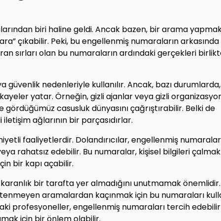
çlarından biri haline geldi. Ancak bazen, bir arama yapma
ara” çıkabilir. Peki, bu engellenmiş numaraların arkasında
an sırları olan bu numaraların ardındaki gerçekleri birlik
ya güvenlik nedenleriyle kullanılır. Ancak, bazı durumlarda
eler yatar. Örneğin, gizli ajanlar veya gizli organizasyo
e gördüğümüz casusluk dünyasını çağrıştırabilir. Belki de
i iletişim ağlarının bir parçasıdırlar.
 niyetli faaliyetlerdir. Dolandırıcılar, engellenmiş numaralar
ya rahatsız edebilir. Bu numaralar, kişisel bilgileri çalmak
in bir kapı açabilir.
aranlık bir tarafta yer almadığını unutmamak önemlidir.
a istenmeyen aramalardan kaçınmak için bu numaraları kulla
daki profesyoneller, engellenmiş numaraları tercih edebilir
umak için bir önlem olabilir.