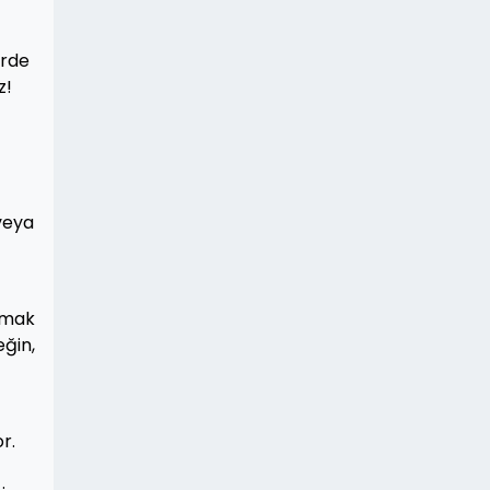
erde
z!
veya
ınmak
eğin,
r.