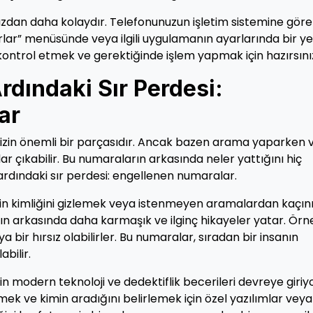
dan daha kolaydır. Telefonunuzun işletim sistemine göre
arlar” menüsünde veya ilgili uygulamanın ayarlarında bir y
kontrol etmek ve gerektiğinde işlem yapmak için hazırsını
rdındaki Sır Perdesi:
ar
imizin önemli bir parçasıdır. Ancak bazen arama yaparken 
 çıkabilir. Bu numaraların arkasında neler yattığını hiç
 ardındaki sır perdesi: engellenen numaralar.
şinin kimliğini gizlemek veya istenmeyen aramalardan kaç
rın arkasında daha karmaşık ve ilginç hikayeler yatar. Örn
ya bir hırsız olabilirler. Bu numaralar, sıradan bir insanın
bilir.
n modern teknoloji ve dedektiflik becerileri devreye giriyo
mek ve kimin aradığını belirlemek için özel yazılımlar veya