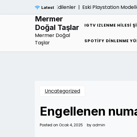
Skip
gi Hakkinda Merak Edilenler |
Eski Playstation Modelleri D
Latest
to
content
Mermer
IGTV IZLENME HILESI Ş
Doğal Taşlar
Mermer Doğal
SPOTIFY DINLENME YÜ
Taşlar
Uncategorized
Engellenen numa
Posted on
Ocak 4, 2025
by
admin