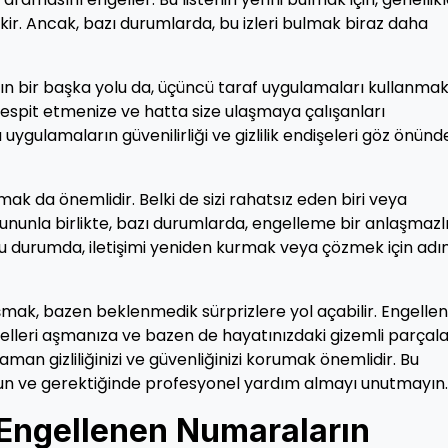
kir. Ancak, bazı durumlarda, bu izleri bulmak biraz daha
ın bir başka yolu da, üçüncü taraf uygulamaları kullanmakt
espit etmenize ve hatta size ulaşmaya çalışanları
 uygulamaların güvenilirliği ve gizlilik endişeleri göz önünd
k da önemlidir. Belki de sizi rahatsız eden biri veya
nunla birlikte, bazı durumlarda, engelleme bir anlaşmazl
. Bu durumda, iletişimi yeniden kurmak veya çözmek için adı
laşmak, bazen beklenmedik sürprizlere yol açabilir. Engelle
gelleri aşmanıza ve bazen de hayatınızdaki gizemli parçala
man gizliliğinizi ve güvenliğinizi korumak önemlidir. Bu
 olun ve gerektiğinde profesyonel yardım almayı unutmayın.
: Engellenen Numaraların