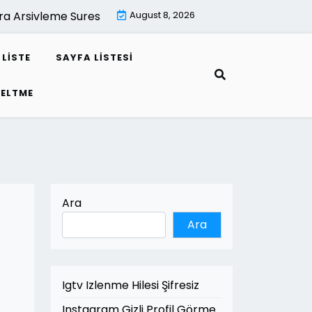
sivleme Suresi Kac Yildir |
August 8, 2026
Mimari Render İle Leed Projeler
LISTE
SAYFA LISTESI
SELTME
Ara
Ara
Igtv Izlenme Hilesi Şifresiz
Instagram Gizli Profil Görme