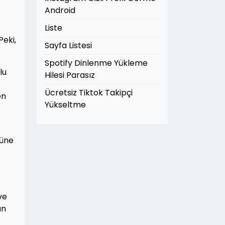
Android
Liste
Peki,
Sayfa Listesi
Spotify Dinlenme Yükleme
lu
Hilesi Parasız
Ücretsiz Tiktok Takipçi
en
Yükseltme
müne
ve
an