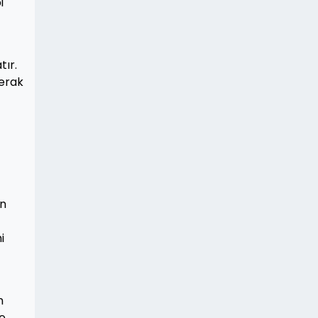
i
tır.
merak
in
i
n
le