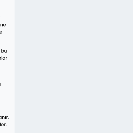
k
 ne
te
, bu
nlar
ı
nır.
ler.