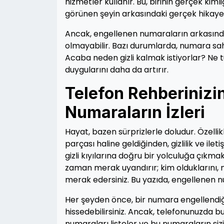
hizmetler kullanır. Bu, birinin gerçek kim
görünen şeyin arkasındaki gerçek hikayey
Ancak, engellenen numaraların arkası
olmayabilir. Bazı durumlarda, numara sahib
Acaba neden gizli kalmak istiyorlar? Ne tür
duygularını daha da artırır.
Telefon Rehberinizin
Numaraların İzleri
Hayat, bazen sürprizlerle doludur. Özelli
parçası haline geldiğinden, gizlilik ve ile
gizli kıyılarına doğru bir yolculuğa çıkmak
zaman merak uyandırır; kim olduklarını, niç
merak edersiniz. Bu yazıda, engellenen nu
Her şeyden önce, bir numara engellendiğin
hissedebilirsiniz. Ancak, telefonunuzda bu
numaraları listeler ve bu numaraların sizi 