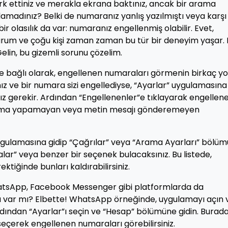
ark ettiniz ve merakla ekrana baktınız, ancak bir arama
alamadınız? Belki de numaranız yanlış yazılmıştı veya karşı
ir olasılık da var: numaranız engellenmiş olabilir. Evet,
urum ve çoğu kişi zaman zaman bu tür bir deneyim yaşar. 
lin, bu gizemli sorunu çözelim.
ne bağlı olarak, engellenen numaraları görmenin birkaç yo
nız ve bir numara sizi engellediyse, “Ayarlar” uygulamasına
 gerekir. Ardından “Engellenenler”e tıklayarak engellen
e arama yapamayan veya metin mesajı gönderemeyen
” uygulamasına gidip “Çağrılar” veya “Arama Ayarları” bölü
lar” veya benzer bir seçenek bulacaksınız. Bu listede,
ktiğinde bunları kaldırabilirsiniz.
atsApp, Facebook Messenger gibi platformlarda da
u var mı? Elbette! WhatsApp örneğinde, uygulamayı açın 
dından “Ayarlar”ı seçin ve “Hesap” bölümüne gidin. Burad
”i seçerek engellenen numaraları görebilirsiniz.