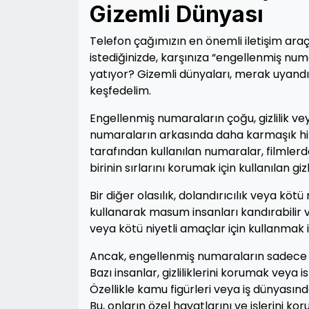
Gizemli Dünyası
Telefon çağımızın en önemli iletişim ara
istediğinizde, karşınıza “engellenmiş num
yatıyor? Gizemli dünyaları, merak uyandır
keşfedelim.
Engellenmiş numaraların çoğu, gizlilik ve
numaraların arkasında daha karmaşık hikay
tarafından kullanılan numaralar, filmlerd
birinin sırlarını korumak için kullanılan gizl
Bir diğer olasılık, dolandırıcılık veya kötü
kullanarak masum insanları kandırabilir ve
veya kötü niyetli amaçlar için kullanmak iç
Ancak, engellenmiş numaraların sadece k
Bazı insanlar, gizliliklerini korumak vey
Özellikle kamu figürleri veya iş dünyasın
Bu, onların özel hayatlarını ve işlerini kor