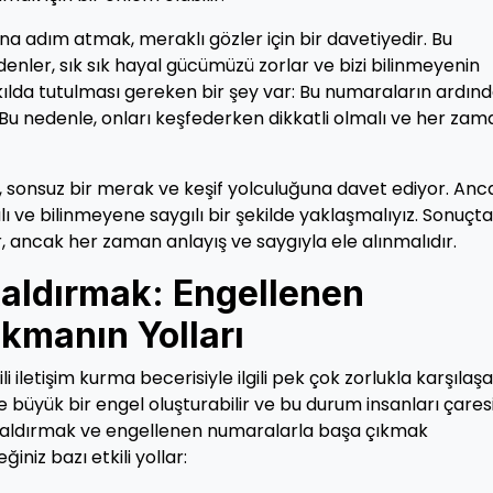
a adım atmak, meraklı gözler için bir davetiyedir. Bu
enler, sık sık hayal gücümüzü zorlar ve bizi bilinmeyenin
kılda tutulması gereken bir şey var: Bu numaraların ardın
 Bu nedenle, onları keşfederken dikkatli olmalı ve her zam
 sonsuz bir merak ve keşif yolculuğuna davet ediyor. Anc
ı ve bilinmeyene saygılı bir şekilde yaklaşmalıyız. Sonuçta
, ancak her zaman anlayış ve saygıyla ele alınmalıdır.
 Kaldırmak: Engellenen
kmanın Yolları
i iletişim kurma becerisiyle ilgili pek çok zorlukla karşılaşab
e büyük bir engel oluşturabilir ve bu durum insanları çares
ini kaldırmak ve engellenen numaralarla başa çıkmak
niz bazı etkili yollar: