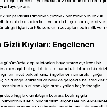
liğini keşfetmenin bir yolunu sunar ve sıradan bir arama gib
i ortaya çıkarır.
ndaki sır perdesini tamamen çözmek her zaman mümkün
i kesinlikle anonim kalır ve bu da birçok soru işareti yara
 bir gizli işleri var? Bu soruların cevapları, belirsizlik ve 
 Gizli Kıyıları: Engellenen
kle günümüzde, cep telefonları hayatımızın ayrılmaz bir
tişim karmaşık hale gelebilir. İşte burada, telefon rehberiniz
 için bir fırsat bulabilirsiniz. Engellenen numaralar, çoğu
in sizi engellediklerini ve belki de gerçekte ne istediklerin
maraların izini sürmek için pratik yolları keşfedeceğiz.
de, o kişiyle olan iletişim köprüsü kesilmiş gibi
 numaranın izlerini bulabilirsiniz. Birçok telefon, engellene
aramasını engeller. Bu listenin yerini bulmak için, genellik