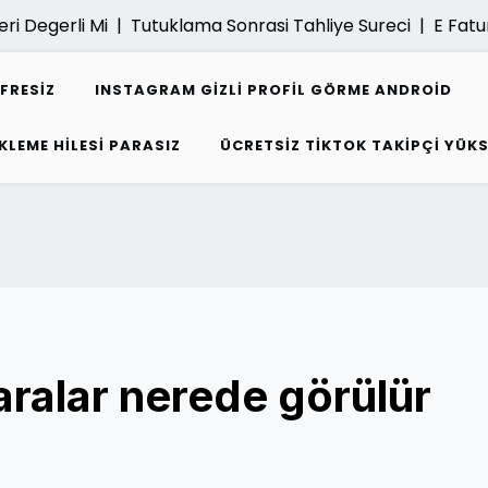
egerli Mi |
Tutuklama Sonrasi Tahliye Sureci |
E Fatura Ar
IFRESIZ
INSTAGRAM GIZLI PROFIL GÖRME ANDROID
KLEME HILESI PARASIZ
ÜCRETSIZ TIKTOK TAKIPÇI YÜK
ralar nerede görülür