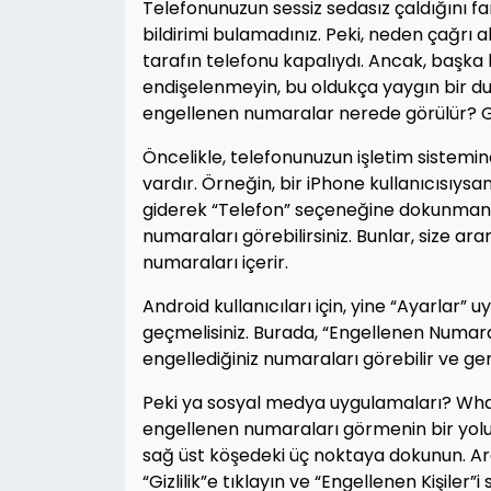
Telefonunuzun sessiz sedasız çaldığını f
bildirimi bulamadınız. Peki, neden çağrı 
tarafın telefonu kapalıydı. Ancak, başka b
endişelenmeyin, bu oldukça yaygın bir d
engellenen numaralar nerede görülür? Ge
Öncelikle, telefonunuzun işletim sistemi
vardır. Örneğin, bir iPhone kullanıcısıysa
giderek “Telefon” seçeneğine dokunmanız
numaraları görebilirsiniz. Bunlar, siz
numaraları içerir.
Android kullanıcıları için, yine “Ayarlar
geçmelisiniz. Burada, “Engellenen Numara
engellediğiniz numaraları görebilir ve gere
Peki ya sosyal medya uygulamaları? Wh
engellenen numaraları görmenin bir yol
sağ üst köşedeki üç noktaya dokunun. Ar
“Gizlilik”e tıklayın ve “Engellenen Kişiler