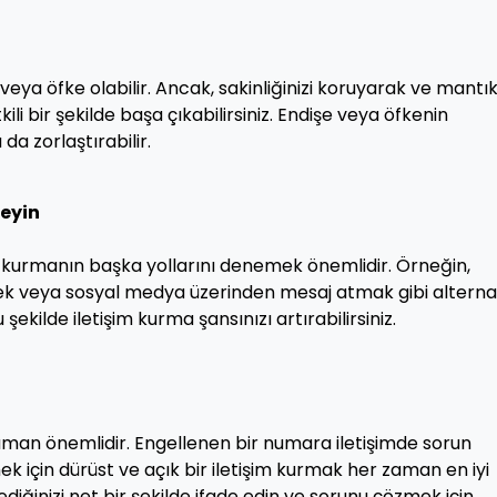
 veya öfke olabilir. Ancak, sakinliğinizi koruyarak ve mantık
i bir şekilde başa çıkabilirsiniz. Endişe veya öfkenin
da zorlaştırabilir.
neyin
im kurmanın başka yollarını denemek önemlidir. Örneğin,
k veya sosyal medya üzerinden mesaj atmak gibi alternat
u şekilde iletişim kurma şansınızı artırabilirsiniz.
 zaman önemlidir. Engellenen bir numara iletişimde sorun
k için dürüst ve açık bir iletişim kurmak her zaman en iyi
tediğinizi net bir şekilde ifade edin ve sorunu çözmek için