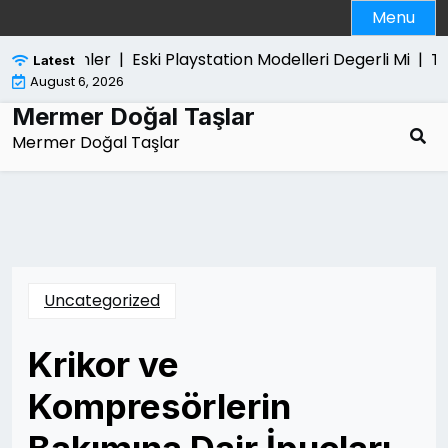
Skip
Menu
to
content
k Edilenler |
Eski Playstation Modelleri Degerli Mi |
Tutuk
Latest
August 6, 2026
Mermer Doğal Taşlar
Mermer Doğal Taşlar
Uncategorized
Krikor ve
Kompresörlerin