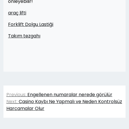
önleyebilir!
araç lifti
Forklift Dolgu Lastiği
Takım tezgahı
Yazı
Previous:
Engellenen numaralar nerede görülür
gezinmesi
Next:
Casino Kaybı Ne Yapmalı ve Neden Kontrolsüz
Harcamalar Olur