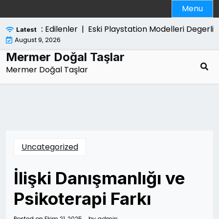
Skip
Menu
to
content
inda Merak Edilenler |
Eski Playstation Modelleri Degerli 
Latest
August 9, 2026
Mermer Doğal Taşlar
Mermer Doğal Taşlar
Uncategorized
İlişki Danışmanlığı ve
Psikoterapi Farkı
Posted on
Ekim 21, 2025
by
admin