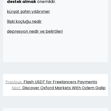
destek almak
önemlidir.
kürşat şahin yıldırımer
İlişki koçluğu nedir
depresyon nedir ve belirtileri
Yazı
Previous:
Flash USDT for Freelancers Payments
gezinmesi
Next:
Discover Oxford Markets With Ozlem Galip