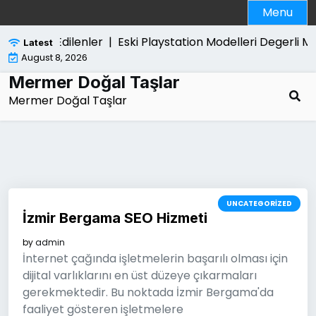
Skip
Menu
to
content
da Merak Edilenler |
Eski Playstation Modelleri Degerli Mi 
Latest
August 8, 2026
Mermer Doğal Taşlar
Mermer Doğal Taşlar
UNCATEGORIZED
İzmir Bergama SEO Hizmeti
by
admin
İnternet çağında işletmelerin başarılı olması için
dijital varlıklarını en üst düzeye çıkarmaları
gerekmektedir. Bu noktada İzmir Bergama'da
faaliyet gösteren işletmelere