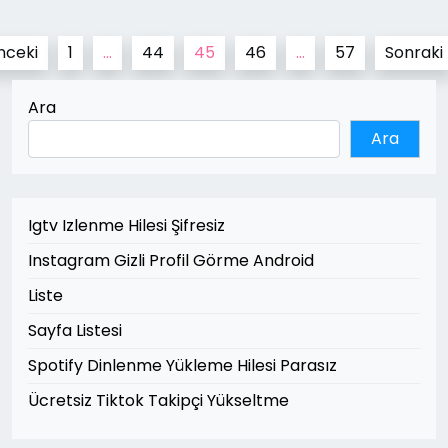
Yazı
nceki
1
…
44
45
46
…
57
Sonraki
sayfalaması
Ara
Ara
Igtv Izlenme Hilesi Şifresiz
Instagram Gizli Profil Görme Android
Liste
Sayfa Listesi
Spotify Dinlenme Yükleme Hilesi Parasız
Ücretsiz Tiktok Takipçi Yükseltme